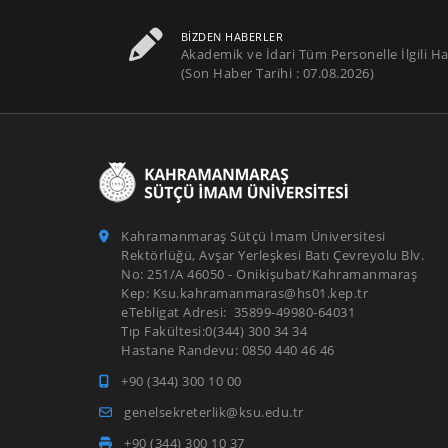
BIZDEN HABERLER
Akademik ve İdari Tüm Personelle İlgili Ha
(Son Haber Tarihi : 07.08.2026)
Kahramanmaraş Sütçü İmam Üniversitesi
Rektörlüğü, Avşar Yerleşkesi Batı Çevreyolu Blv.
No: 251/A 46050 - Onikişubat/Kahramanmaraş
Kep: Ksu.kahramanmaras@hs01.kep.tr
eTebligat Adresi: 35899-49980-64031
Tıp Fakültesi:0(344) 300 34 34
Hastane Randevu: 0850 440 46 46
+90 (344) 300 10 00
genelsekreterlik@ksu.edu.tr
+90 (344) 300 10 37