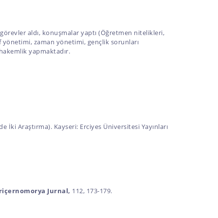
 görevler aldı, konuşmalar yaptı (Öğretmen nitelikleri,
nıf yönetimi, zaman yönetimi, gençlik sorunları
 hakemlik yapmaktadır.
e İki Araştırma). Kayseri: Erciyes Üniversitesi Yayınları
riçernomorya Jurnal,
112, 173-179.