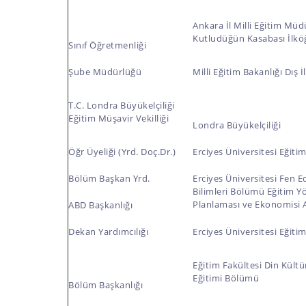
Ankara İl Milli Eğitim Mü
Kutludüğün Kasabası İlkö
Sınıf Öğretmenliği
Şube Müdürlüğü
Milli Eğitim Bakanlığı Dış 
T.C. Londra Büyükelçiliği
Eğitim Müşavir Vekilliği
Londra Büyükelçiliği
Öğr Üyeliği (Yrd. Doç.Dr.)
Erciyes Üniversitesi Eğiti
Bölüm Başkan Yrd.
Erciyes Üniversitesi Fen E
Bilimleri Bölümü Eğitim Yö
Planlaması ve Ekonomisi
ABD Başkanlığı
Dekan Yardımcılığı
Erciyes Üniversitesi Eğiti
Eğitim Fakültesi Din Kültür
Eğitimi Bölümü
Bölüm Başkanlığı