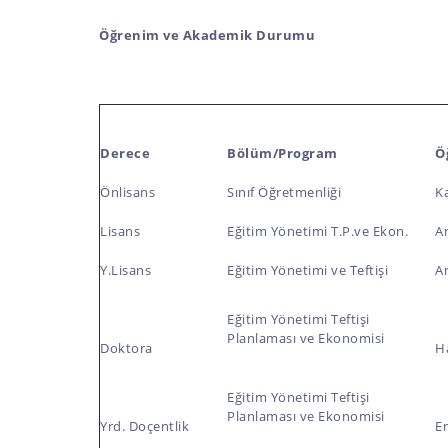
Öğrenim ve Akademik Durumu
Derece
Bölüm/Program
Ö
Önlisans
Sınıf Öğretmenliği
K
Lisans
Eğitim Yönetimi T.P.ve Ekon.
An
Y.Lisans
Eğitim Yönetimi ve Teftişi
An
Eğitim Yönetimi Teftişi
Planlaması ve Ekonomisi
Doktora
H
Eğitim Yönetimi Teftişi
Planlaması ve Ekonomisi
Yrd. Doçentlik
Er