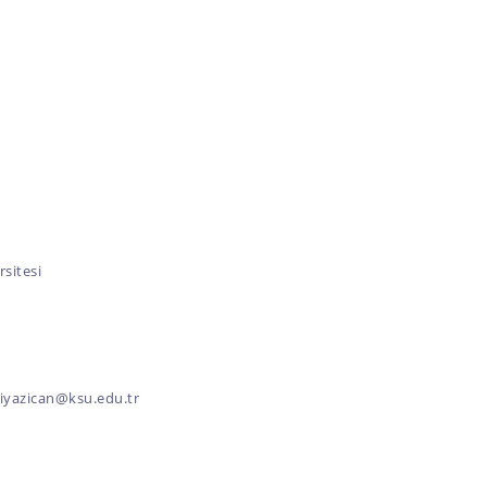
sitesi
iyazican@ksu.edu.tr