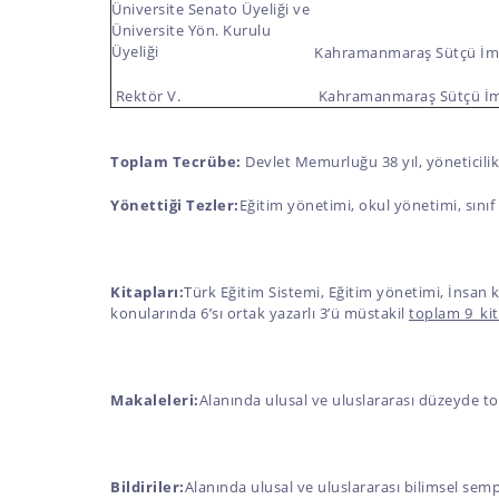
Üniversite Senato Üyeliği ve
Üniversite Yön. Kurulu
Üyeliği
Kahramanmaraş Sütçü İma
Rektör V.
Kahramanmaraş Sütçü İm
Toplam Tecrübe:
Devlet Memurluğu 38 yıl, yöneticilik 
Yönettiği Tezler:
Eğitim yönetimi, okul yönetimi, sınıf
Kitapları:
Türk Eğitim Sistemi, Eğitim yönetimi, İnsan ka
konularında 6’sı ortak yazarlı 3’ü müstakil
toplam 9 kit
Makaleleri:
Alanında ulusal ve uluslararası düzeyde 
Bildiriler:
Alanında ulusal ve uluslararası bilimsel 