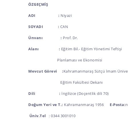
ÖZGEÇMİŞ
ADI :
Niyazi
SOYADI
:
CAN
Ünvanı :
Prof. Dr.
Alanı
:
Eğitim Bil.- Eğitim Yönetimi Teftişi
Planlaması ve Ekonomisi
Mevcut Görevi :
Kahramanmaraş Sütçü İmam Üniver
Eğitim Fakültesi Dekanı
Dili :
İngilizce (Doçentlik dili 70)
Doğum Yeri ve T.:
Kahramanmaraş 1956
E-Posta:
n
Üniv.Tel
: 0344 3001010