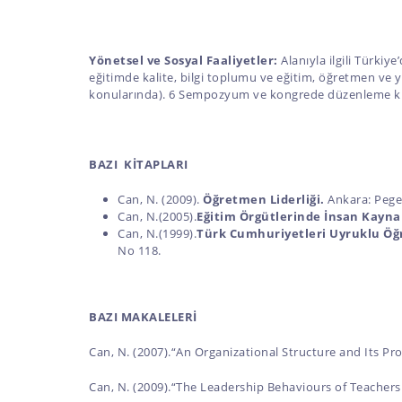
Yönetsel ve Sosyal Faaliyetler:
Alanıyla ilgili Türki
eğitimde kalite, bilgi toplumu ve eğitim, öğretmen ve yö
konularında). 6 Sempozyum ve kongrede düzenleme kuru
BAZI KİTAPLARI
Can, N. (2009).
Öğretmen Liderliği.
Ankara: Pege
Can, N.(2005).
Eğitim Örgütlerinde İnsan Kayna
Can, N.(1999).
Türk Cumhuriyetleri Uyruklu Öğr
No 118.
BAZI MAKALELERİ
Can, N. (2007).“An Organizational Structure and Its P
Can, N. (2009).“The Leadership Behaviours of Teachers