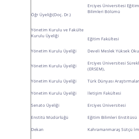
Erciyes Üniversitesi Eğiti
Bilimleri Bölümü
Öğr Üyeliği(Doç. Dr.)
Yönetim Kurulu ve Fakülte
Kurulu Üyeliği
Eğitim Fakültesi
Yönetim Kurulu Üyeliği
Develi Meslek Yüksek Oku
Erciyes Üniversitesi Sürek
Yönetim Kurulu Üyeliği
(ERSEM),
Yönetim Kurulu Üyeliği
Türk Dünyası Araştırmalar
Yönetim Kurulu Üyeliği
İletişim Fakültesi
Senato Üyeliği
Erciyes Üniversitesi
Enstitü Müdürlüğü
Eğitim Bilimleri Enstitüsü
Dekan
Kahramanmaraş Sütçü İma