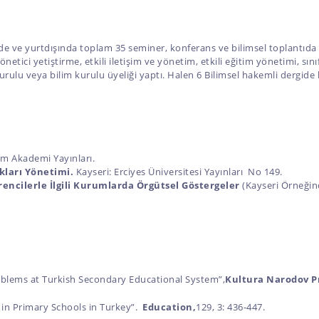
ye’de ve yurtdışında toplam 35 seminer, konferans ve bilimsel toplantıda
netici yetiştirme, etkili iletişim ve yönetim, etkili eğitim yönetimi, sı
lu veya bilim kurulu üyeliği yaptı. Halen 6 Bilimsel hakemli dergide
m Akademi Yayınları.
kları Yönetimi.
Kayseri: Erciyes Üniversitesi Yayınları No 149.
encilerle İlgili Kurumlarda Örgütsel Göstergeler
(Kayseri Örneğind
roblems at Turkish Secondary Educational System”,
Kultura Narodov P
 in Primary Schools in Turkey”.
Education,
129, 3: 436-447.