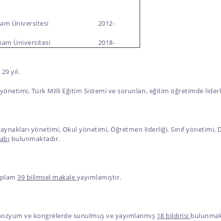
m Üniversitesi
2012-
am Üniversitesi
2018-
29 yıl.
 yönetimi, Türk Milli Eğitim Sistemi ve sorunları, eğitim öğretimde lide
ynakları yönetimi, Okul yönetimi, Öğretmen liderliği, Sınıf yönetimi, Dış 
abı
bulunmaktadır.
toplam
39 bilimsel makale
yayımlamıştır.
sempozyum ve kongrelerde sunulmuş ve yayımlanmış
18 bildirisi
bulunmak