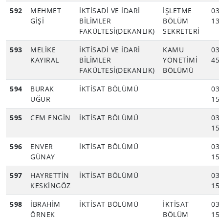
592
MEHMET
İKTİSADİ VE İDARİ
İŞLETME
03
GİŞİ
BİLİMLER
BÖLÜM
13
FAKÜLTESİ(DEKANLIK)
SEKRETERİ
593
MELİKE
İKTİSADİ VE İDARİ
KAMU
03
KAYIRAL
BİLİMLER
YÖNETİMİ
45
FAKÜLTESİ(DEKANLIK)
BÖLÜMÜ
594
BURAK
İKTİSAT BÖLÜMÜ
03
UĞUR
15
595
CEM ENGİN
İKTİSAT BÖLÜMÜ
03
15
596
ENVER
İKTİSAT BÖLÜMÜ
03
GÜNAY
15
597
HAYRETTİN
İKTİSAT BÖLÜMÜ
03
KESKİNGÖZ
15
598
İBRAHİM
İKTİSAT BÖLÜMÜ
İKTİSAT
03
ÖRNEK
BÖLÜM
15