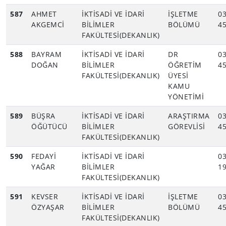
587
AHMET
İKTİSADİ VE İDARİ
İŞLETME
03
AKGEMCİ
BİLİMLER
BÖLÜMÜ
45
FAKÜLTESİ(DEKANLIK)
588
BAYRAM
İKTİSADİ VE İDARİ
DR
03
DOĞAN
BİLİMLER
ÖĞRETİM
45
FAKÜLTESİ(DEKANLIK)
ÜYESİ
KAMU
YÖNETİMİ
589
BÜŞRA
İKTİSADİ VE İDARİ
ARAŞTIRMA
03
ÖĞÜTÜCÜ
BİLİMLER
GÖREVLİSİ
45
FAKÜLTESİ(DEKANLIK)
590
FEDAYİ
İKTİSADİ VE İDARİ
03
YAĞAR
BİLİMLER
19
FAKÜLTESİ(DEKANLIK)
591
KEVSER
İKTİSADİ VE İDARİ
İŞLETME
03
ÖZYAŞAR
BİLİMLER
BÖLÜMÜ
45
FAKÜLTESİ(DEKANLIK)