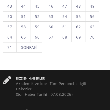
43
44
45
46
47
48
49
50
51
52
53
54
55
56
57
58
59
60
61
62
63
64
65
66
67
68
69
70
71
SONRAKI
BIZDEN HABERLER
Akademik ve İdari Tüm Personelle İlgili
Haberler.
(Son Haber Tarihi : 07.08.2026)