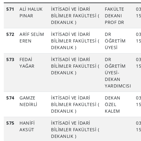
571
ALİ HALUK
İKTİSADİ VE İDARİ
FAKÜLTE
03
PINAR
BİLİMLER FAKÜLTESİ (
DEKANI
15
DEKANLIK )
PROF DR
572
ARİF SELİM
İKTİSADİ VE İDARİ
DR
03
EREN
BİLİMLER FAKÜLTESİ (
ÖĞRETİM
15
DEKANLIK )
ÜYESİ
573
FEDAİ
İKTİSADİ VE İDARİ
DR
03
YAĞAR
BİLİMLER FAKÜLTESİ (
ÖĞRETİM
15
DEKANLIK )
ÜYESİ-
DEKAN
YARDIMCISI
574
GAMZE
İKTİSADİ VE İDARİ
DEKAN
03
NEDİRLİ
BİLİMLER FAKÜLTESİ (
ÖZEL
15
DEKANLIK )
KALEM
575
HANİFİ
İKTİSADİ VE İDARİ
03
AKSÜT
BİLİMLER FAKÜLTESİ (
15
DEKANLIK )