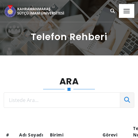
Telefon Rehberi
ARA
Te
#
Adı Soyadı
Birimi
Görevi
N