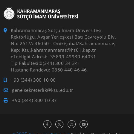
Kahramanmaraş Sütçü İmam Üniversitesi
Rektörlüğü, Avşar Yerleşkesi Batı Çevreyolu Blv.
No: 251/A 46050 - Onikişubat/Kahramanmaraş
Kep: Ksu.kahramanmaras@hs01.kep.tr
eTebligat Adresi: 35899-49980-64031
Tıp Fakültesi:0(344) 300 34 34
Hastane Randevu: 0850 440 46 46
+90 (344) 300 10 00
genelsekreterlik@ksu.edu.tr
+90 (344) 300 10 37