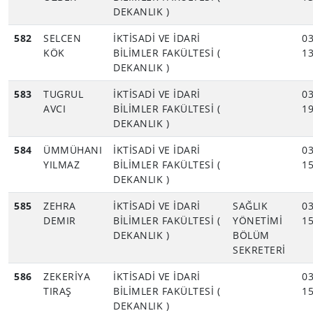
DEKANLIK )
582
SELCEN
İKTİSADİ VE İDARİ
03
KÖK
BİLİMLER FAKÜLTESİ (
13
DEKANLIK )
583
TUGRUL
İKTİSADİ VE İDARİ
03
AVCI
BİLİMLER FAKÜLTESİ (
19
DEKANLIK )
584
ÜMMÜHANI
İKTİSADİ VE İDARİ
03
YILMAZ
BİLİMLER FAKÜLTESİ (
15
DEKANLIK )
585
ZEHRA
İKTİSADİ VE İDARİ
SAĞLIK
03
DEMIR
BİLİMLER FAKÜLTESİ (
YÖNETİMİ
15
DEKANLIK )
BÖLÜM
SEKRETERİ
586
ZEKERİYA
İKTİSADİ VE İDARİ
03
TIRAŞ
BİLİMLER FAKÜLTESİ (
15
DEKANLIK )