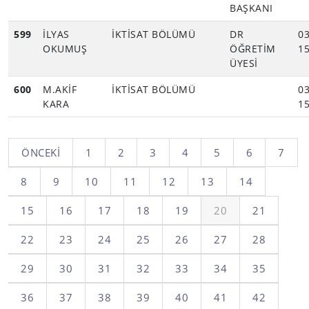
BAŞKANI
599
İLYAS
İKTİSAT BÖLÜMÜ
DR
03
OKUMUŞ
ÖĞRETİM
15
ÜYESİ
600
M.AKİF
İKTİSAT BÖLÜMÜ
03
KARA
15
ÖNCEKI
1
2
3
4
5
6
7
8
9
10
11
12
13
14
15
16
17
18
19
20
21
22
23
24
25
26
27
28
29
30
31
32
33
34
35
36
37
38
39
40
41
42