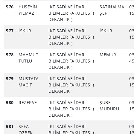
576
HÜSEYİN
İKTİSADİ VE İDARİ
SATINALMA
03
YILMAZ
BİLİMLER FAKÜLTESİ (
ŞEF
15
DEKANLIK )
577
İŞKUR
İKTİSADİ VE İDARİ
İŞKUR
03
BİLİMLER FAKÜLTESİ (
15
DEKANLIK )
578
MAHMUT
İKTİSADİ VE İDARİ
MEMUR
03
TUTLU
BİLİMLER FAKÜLTESİ (
45
DEKANLIK )
579
MUSTAFA
İKTİSADİ VE İDARİ
03
MACİT
BİLİMLER FAKÜLTESİ (
15
DEKANLIK )
580
REZERVE
İKTİSADİ VE İDARİ
ŞUBE
03
BİLİMLER FAKÜLTESİ (
MÜDÜRÜ
15
DEKANLIK )
581
SEFA
İKTİSADİ VE İDARİ
03
ÖZBEK
BİLİMLER FAKÜLTESİ (
13