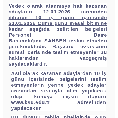
Yedek olarak atanmaya hak kazanan
adayların
12.01.2026 tarihinden
itibaren 10 iş günü içerisinde
23.01.2026 Cuma günü mesai bitimine
kadar
aşağıda belirtilen belgeleri
Personel Daire
Başkanlığına
ŞAHSEN
teslim etmeleri
gerekmektedir. Başvuru evraklarını
süresi içerisinde teslim etmeyenler bu
haklarından vazgeçmiş
sayılacaklardır.
Asıl olarak kazanan adaylardan 10 iş
günü içerisinde belgelerini teslim
etmeyenlerin yerine yedek adaylar
arasından sırasıyla alım yapılacak
olup, konuya ilişkin duyuru
www.ksu.edu.tr
adresinden
yapılacaktır.
Bu duyuru tebliğ niteliğinde olup