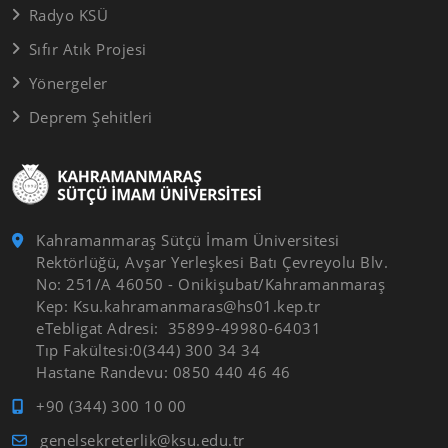
Radyo KSÜ
Sıfır Atık Projesi
Yönergeler
Deprem Şehitleri
Kahramanmaraş Sütçü İmam Üniversitesi
Rektörlüğü, Avşar Yerleşkesi Batı Çevreyolu Blv.
No: 251/A 46050 - Onikişubat/Kahramanmaraş
Kep: Ksu.kahramanmaras@hs01.kep.tr
eTebligat Adresi: 35899-49980-64031
Tıp Fakültesi:0(344) 300 34 34
Hastane Randevu: 0850 440 46 46
+90 (344) 300 10 00
genelsekreterlik@ksu.edu.tr