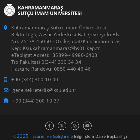
Kahramanmaraş Sütçü İmam Üniversitesi
Rektörlüğü, Avşar Yerleşkesi Batı Çevreyolu Blv.
No: 251/A 46050 - Onikişubat/Kahramanmaraş
Kep: Ksu.kahramanmaras@hs01.kep.tr
eTebligat Adresi: 35899-49980-64031
Tıp Fakültesi:0(344) 300 34 34
Hastane Randevu: 0850 440 46 46
+90 (344) 300 10 00
genelsekreterlik@ksu.edu.tr
+90 (344) 300 10 37
2025
©
Tasarım ve Geliştirme
Bilgi İşlem Daire Başkanlığı