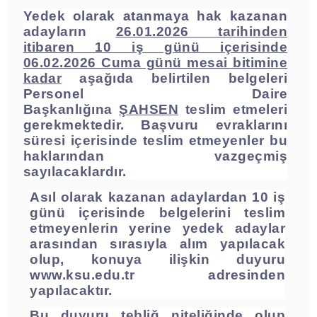
Yedek olarak atanmaya hak kazanan
adayların
26.01.2026 tarihinden
itibaren 10 iş günü içerisinde
06.02.2026 Cuma günü mesai bitimine
kadar
aşağıda belirtilen belgeleri
Personel Daire
Başkanlığına
ŞAHSEN
teslim etmeleri
gerekmektedir. Başvuru evraklarını
süresi içerisinde teslim etmeyenler bu
haklarından vazgeçmiş
sayılacaklardır.
Asıl olarak kazanan adaylardan 10 iş
günü içerisinde belgelerini teslim
etmeyenlerin yerine yedek adaylar
arasından sırasıyla alım yapılacak
olup, konuya ilişkin duyuru
www.ksu.edu.tr
adresinden
yapılacaktır.
Bu duyuru tebliğ niteliğinde olup