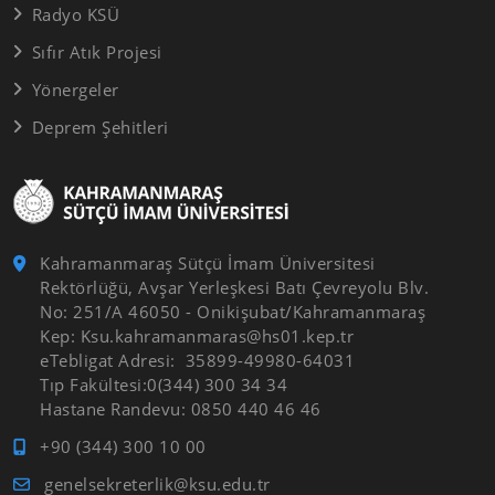
Radyo KSÜ
Sıfır Atık Projesi
Yönergeler
Deprem Şehitleri
Kahramanmaraş Sütçü İmam Üniversitesi
Rektörlüğü, Avşar Yerleşkesi Batı Çevreyolu Blv.
No: 251/A 46050 - Onikişubat/Kahramanmaraş
Kep: Ksu.kahramanmaras@hs01.kep.tr
eTebligat Adresi: 35899-49980-64031
Tıp Fakültesi:0(344) 300 34 34
Hastane Randevu: 0850 440 46 46
+90 (344) 300 10 00
genelsekreterlik@ksu.edu.tr