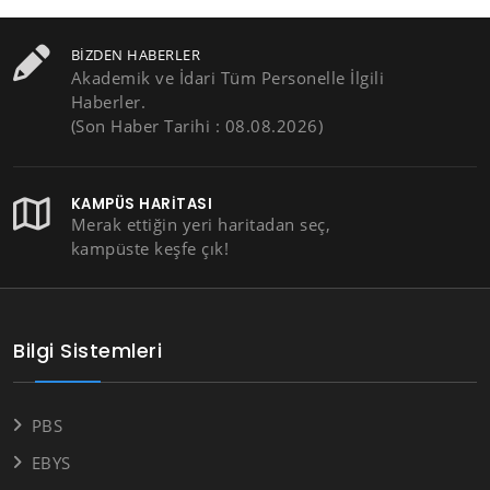
BIZDEN HABERLER
Akademik ve İdari Tüm Personelle İlgili
Haberler.
(Son Haber Tarihi : 08.08.2026)
KAMPÜS HARITASI
Merak ettiğin yeri haritadan seç,
kampüste keşfe çık!
Bilgi Sistemleri
PBS
EBYS