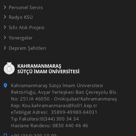
Personel Servis
Radyo KSÜ
Sıfır Atık Projesi
Yönergeler
Deprem Şehitleri
Kahramanmaraş Sütçü İmam Üniversitesi
Rektörlüğü, Avşar Yerleşkesi Batı Çevreyolu Blv.
No: 251/A 46050 - Onikişubat/Kahramanmaraş
Kep: Ksu.kahramanmaras@hs01.kep.tr
eTebligat Adresi: 35899-49980-64031
Tıp Fakültesi:0(344) 300 34 34
Hastane Randevu: 0850 440 46 46
+90 (344) 300 10 00