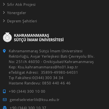
Sıfır Atık Projesi
Yönergeler
Deprem Şehitleri
Kahramanmaraş Sütçü İmam Üniversitesi
Rektörlüğü, Avşar Yerleşkesi Batı Çevreyolu Blv.
No: 251/A 46050 - Onikişubat/Kahramanmaraş
Kep: Ksu.kahramanmaras@hs01.kep.tr
eTebligat Adresi: 35899-49980-64031
Tıp Fakültesi:0(344) 300 34 34
Hastane Randevu: 0850 440 46 46
+90 (344) 300 10 00
genelsekreterlik@ksu.edu.tr
+90 (344) 300 10 37