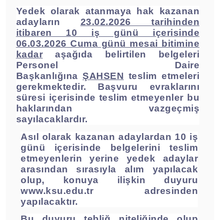
Yedek olarak atanmaya hak kazanan
adayların
23.02.2026 tarihinden
itibaren 10 iş günü içerisinde
06.03.2026 Cuma günü mesai bitimine
kadar
aşağıda belirtilen belgeleri
Personel Daire
Başkanlığına
ŞAHSEN
teslim etmeleri
gerekmektedir. Başvuru evraklarını
süresi içerisinde teslim etmeyenler bu
haklarından vazgeçmiş
sayılacaklardır.
Asıl olarak kazanan adaylardan 10 iş
günü içerisinde belgelerini teslim
etmeyenlerin yerine yedek adaylar
arasından sırasıyla alım yapılacak
olup, konuya ilişkin duyuru
www.ksu.edu.tr
adresinden
yapılacaktır.
Bu duyuru tebliğ niteliğinde olup