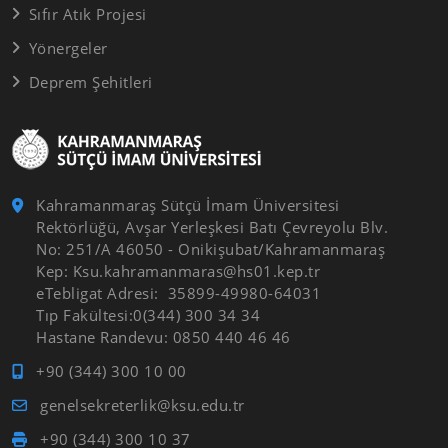
Sıfır Atık Projesi
Yönergeler
Deprem Şehitleri
Kahramanmaraş Sütçü İmam Üniversitesi
Rektörlüğü, Avşar Yerleşkesi Batı Çevreyolu Blv.
No: 251/A 46050 - Onikişubat/Kahramanmaraş
Kep: Ksu.kahramanmaras@hs01.kep.tr
eTebligat Adresi: 35899-49980-64031
Tıp Fakültesi:0(344) 300 34 34
Hastane Randevu: 0850 440 46 46
+90 (344) 300 10 00
genelsekreterlik@ksu.edu.tr
+90 (344) 300 10 37