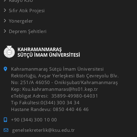
Radyo KSÜ
Sıfır Atık Projesi
Yönergeler
Deprem Şehitleri
Kahramanmaraş Sütçü İmam Üniversitesi
Rektörlüğü, Avşar Yerleşkesi Batı Çevreyolu Blv.
No: 251/A 46050 - Onikişubat/Kahramanmaraş
Kep: Ksu.kahramanmaras@hs01.kep.tr
eTebligat Adresi: 35899-49980-64031
Tıp Fakültesi:0(344) 300 34 34
Hastane Randevu: 0850 440 46 46
+90 (344) 300 10 00
genelsekreterlik@ksu.edu.tr