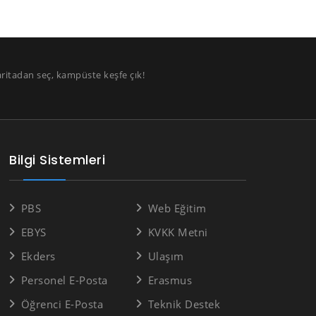
aritadan seç, kampüste keşfe çık!
Bilgi Sistemleri
PBS
Web Eğitim
EBYS
KVKK Metni
Ekders
Ulaşım
Personel E-Posta
Erasmus
Öğrenci E-Posta
Teknik Destek