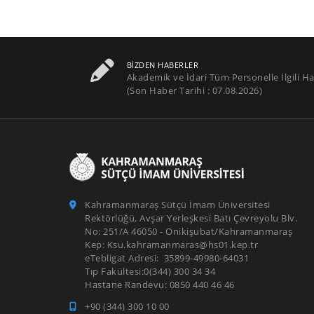
BIZDEN HABERLER
Akademik ve İdari Tüm Personelle İlgili Ha
(Son Haber Tarihi : 07.08.2026)
Kahramanmaraş Sütçü İmam Üniversitesi
Rektörlüğü, Avşar Yerleşkesi Batı Çevreyolu Blv.
No: 251/A 46050 - Onikişubat/Kahramanmaraş
Kep: Ksu.kahramanmaras@hs01.kep.tr
eTebligat Adresi: 35899-49980-64031
Tıp Fakültesi:0(344) 300 34 34
Hastane Randevu: 0850 440 46 46
+90 (344) 300 10 00