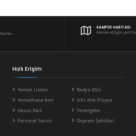
KAMPÜS HARITASI
Merak ettiğin yeri h
berler.
Hızlı Erişim
Yemek Listesi
Radyo KSÜ
Yemekhane Kart
Sıfır Atık Projesi
Havuz Kart
Yönergeler
Personel Servis
Deprem Şehitleri