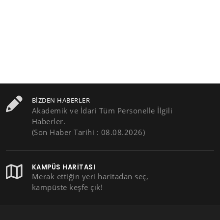
BIZDEN HABERLER
Akademik ve İdari Tüm Personelle İlgili
Haberler.
(Son Haber Tarihi : 08.08.2026)
KAMPÜS HARITASI
Merak ettiğin yeri haritadan seç,
kampüste keşfe çık!