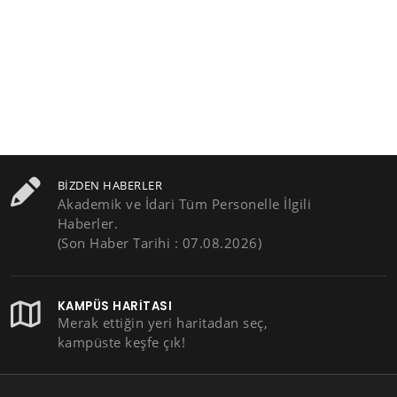
BIZDEN HABERLER
Akademik ve İdari Tüm Personelle İlgili
Haberler.
(Son Haber Tarihi : 07.08.2026)
KAMPÜS HARITASI
Merak ettiğin yeri haritadan seç,
kampüste keşfe çık!