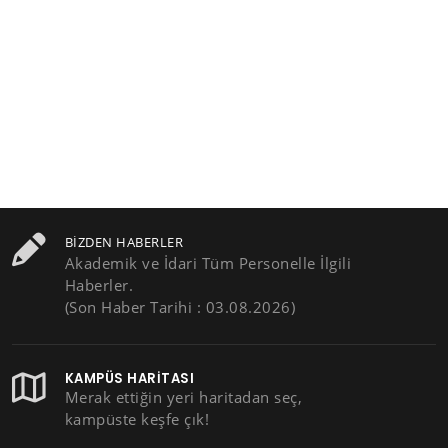
BIZDEN HABERLER
Akademik ve İdari Tüm Personelle İlgili
Haberler.
(Son Haber Tarihi : 03.08.2026)
KAMPÜS HARITASI
Merak ettiğin yeri haritadan seç,
kampüste keşfe çık!