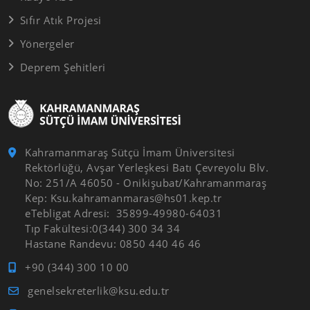
Sıfır Atık Projesi
Yönergeler
Deprem Şehitleri
Kahramanmaraş Sütçü İmam Üniversitesi
Rektörlüğü, Avşar Yerleşkesi Batı Çevreyolu Blv.
No: 251/A 46050 - Onikişubat/Kahramanmaraş
Kep: Ksu.kahramanmaras@hs01.kep.tr
eTebligat Adresi: 35899-49980-64031
Tıp Fakültesi:0(344) 300 34 34
Hastane Randevu: 0850 440 46 46
+90 (344) 300 10 00
genelsekreterlik@ksu.edu.tr