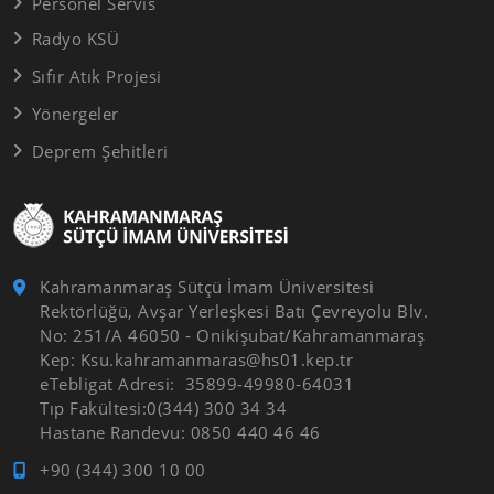
Personel Servis
Radyo KSÜ
Sıfır Atık Projesi
Yönergeler
Deprem Şehitleri
Kahramanmaraş Sütçü İmam Üniversitesi
Rektörlüğü, Avşar Yerleşkesi Batı Çevreyolu Blv.
No: 251/A 46050 - Onikişubat/Kahramanmaraş
Kep: Ksu.kahramanmaras@hs01.kep.tr
eTebligat Adresi: 35899-49980-64031
Tıp Fakültesi:0(344) 300 34 34
Hastane Randevu: 0850 440 46 46
+90 (344) 300 10 00