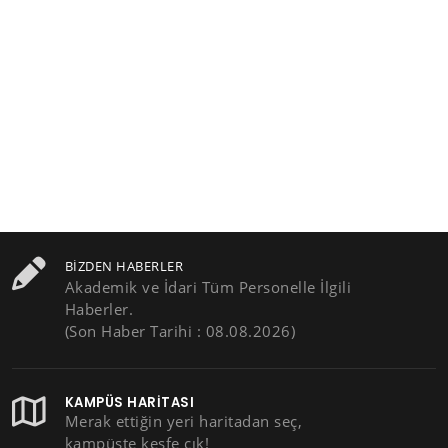
BIZDEN HABERLER
Akademik ve İdari Tüm Personelle İlgili
Haberler.
(Son Haber Tarihi : 08.08.2026)
KAMPÜS HARITASI
Merak ettiğin yeri haritadan seç,
kampüste keşfe çık!