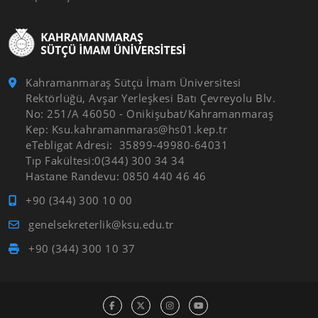
Kahramanmaraş Sütçü İmam Üniversitesi
Rektörlüğü, Avşar Yerleşkesi Batı Çevreyolu Blv.
No: 251/A 46050 - Onikişubat/Kahramanmaraş
Kep: Ksu.kahramanmaras@hs01.kep.tr
eTebligat Adresi: 35899-49980-64031
Tıp Fakültesi:0(344) 300 34 34
Hastane Randevu: 0850 440 46 46
+90 (344) 300 10 00
genelsekreterlik@ksu.edu.tr
+90 (344) 300 10 37