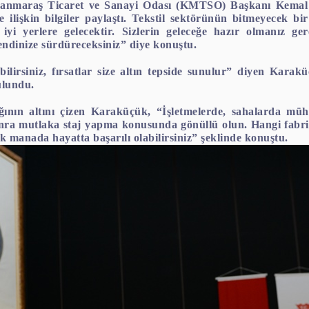
manmaraş Ticaret ve Sanayi Odası (KMTSO) Başkanı Kemal
e ilişkin bilgiler paylaştı. Tekstil sektörünün bitmeyecek 
yi yerlere gelecektir. Sizlerin geleceğe hazır olmanız gerek
endinize sürdüreceksiniz” diye konuştu.
abilirsiniz, fırsatlar size altın tepside sunulur” diyen Kara
ulundu.
nın altını çizen Karaküçük, “İşletmelerde, sahalarda müh
sonra mutlaka staj yapma konusunda gönüllü olun. Hangi fabr
k manada hayatta başarılı olabilirsiniz” şeklinde konuştu.