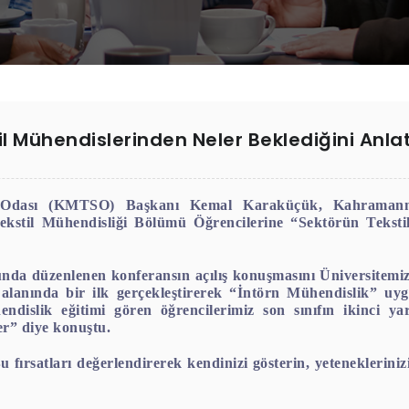
l Mühendislerinden Neler Beklediğini Anlat
 Odası (KMTSO) Başkanı Kemal Karaküçük, Kahramanm
ekstil Mühendisliği Bölümü Öğrencilerine “Sektörün Teksti
da düzenlenen konferansın açılış konuşmasını Üniversitemiz
 alanında bir ilk gerçekleştirerek “İntörn Mühendislik” uygu
lik eğitimi gören öğrencilerimiz son sınıfın ikinci yarıyı
er” diye konuştu.
 fırsatları değerlendirerek kendinizi gösterin, yeteneklerinizi