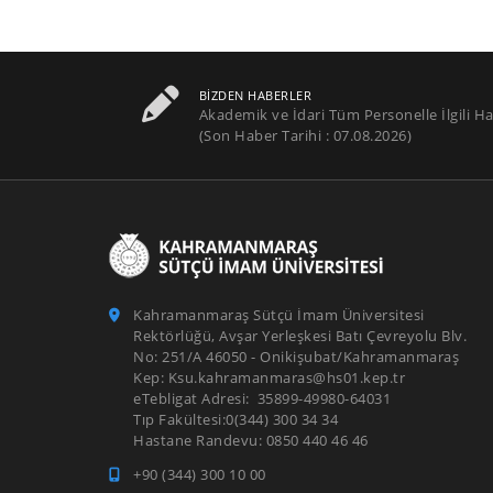
BIZDEN HABERLER
Akademik ve İdari Tüm Personelle İlgili Ha
(Son Haber Tarihi : 07.08.2026)
Kahramanmaraş Sütçü İmam Üniversitesi
Rektörlüğü, Avşar Yerleşkesi Batı Çevreyolu Blv.
No: 251/A 46050 - Onikişubat/Kahramanmaraş
Kep: Ksu.kahramanmaras@hs01.kep.tr
eTebligat Adresi: 35899-49980-64031
Tıp Fakültesi:0(344) 300 34 34
Hastane Randevu: 0850 440 46 46
+90 (344) 300 10 00