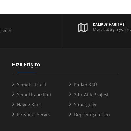
KAMPÜS HARITASI
Merak ettiğin yeri h
berler.
Hızlı Erişim
Yemek Listesi
Radyo KSÜ
Yemekhane Kart
Sıfır Atık Projesi
Havuz Kart
Yönergeler
Personel Servis
Deprem Şehitleri