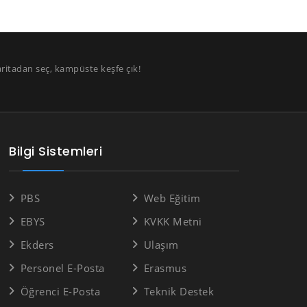
aritadan seç, kampüste keşfe çık!
Bilgi Sistemleri
PBS
Web Eğitim
EBYS
KVKK Metni
Ekders
Ulaşım
Personel E-Posta
Erasmus
Öğrenci E-Posta
Teknik Destek