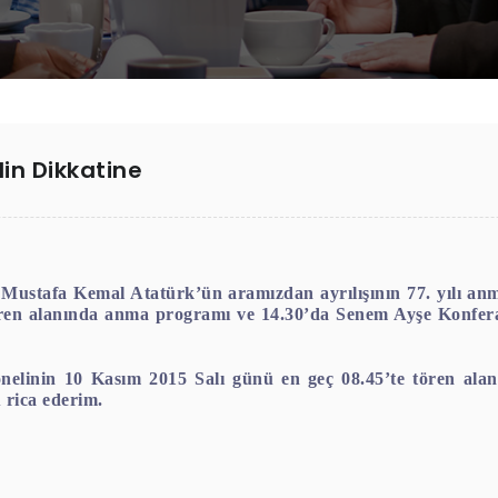
in Dikkatine
ustafa Kemal Atatürk’ün aramızdan ayrılışının 77. yılı anm
ören alanında anma programı ve 14.30’da Senem Ayşe Konfe
onelinin 10 Kasım 2015 Salı günü en geç 08.45’te tören al
rica ederim.