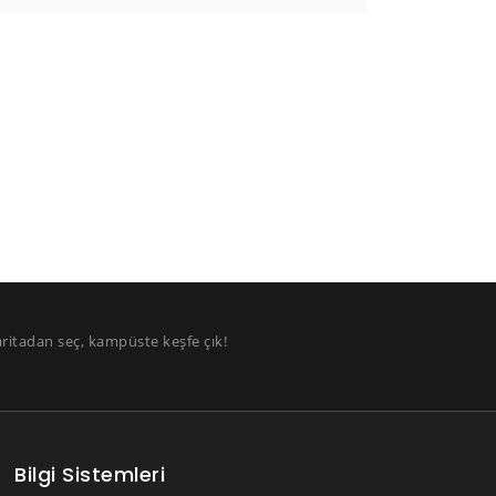
aritadan seç, kampüste keşfe çık!
Bilgi Sistemleri