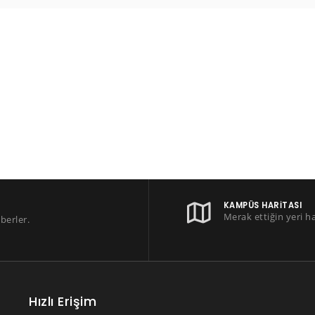
KAMPÜS HARITASI
Merak ettiğin yeri h
berler.
Hızlı Erişim