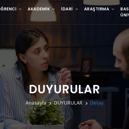
ĞRENCI
AKADEMIK
İDARI
ARAŞTIRMA
BAS
ÜNI
DUYURULAR
Anasayfa
DUYURULAR
Detay