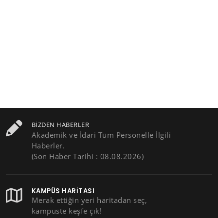
BIZDEN HABERLER
Akademik ve İdari Tüm Personelle İlgili
Haberler.
(Son Haber Tarihi : 08.08.2026)
KAMPÜS HARITASI
Merak ettiğin yeri haritadan seç,
kampüste keşfe çık!