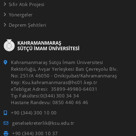
Sıfır Atık Projesi
Yönergeler
Deprem Şehitleri
Kahramanmaraş Sütçü İmam Üniversitesi
Rektörlüğü, Avşar Yerleşkesi Batı Çevreyolu Blv.
No: 251/A 46050 - Onikişubat/Kahramanmaraş
Kep: Ksu.kahramanmaras@hs01.kep.tr
eTebligat Adresi: 35899-49980-64031
Tıp Fakültesi:0(344) 300 34 34
Hastane Randevu: 0850 440 46 46
+90 (344) 300 10 00
genelsekreterlik@ksu.edu.tr
+90 (344) 300 10 37