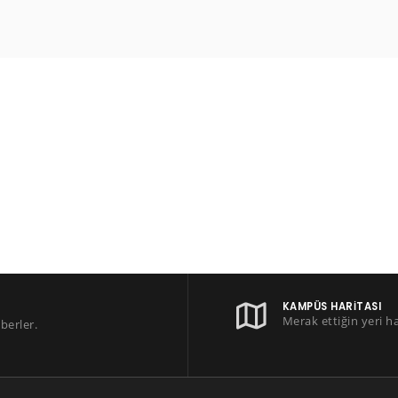
KAMPÜS HARITASI
Merak ettiğin yeri h
berler.