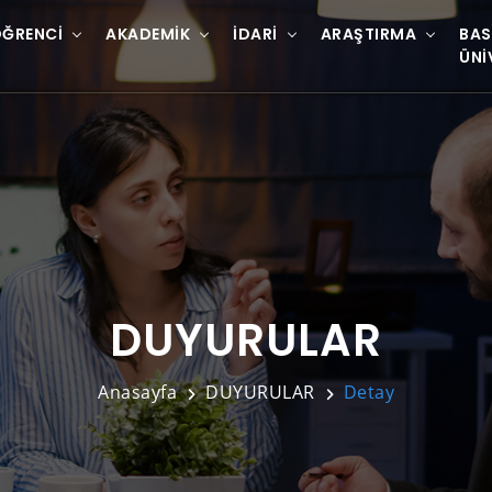
ĞRENCI
AKADEMIK
İDARI
ARAŞTIRMA
BAS
ÜNI
DUYURULAR
Anasayfa
DUYURULAR
Detay