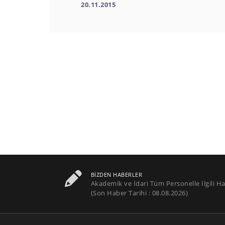
20.11.2015
BIZDEN HABERLER
Akademik ve İdari Tüm Personelle İlgili Ha
(Son Haber Tarihi : 08.08.2026)