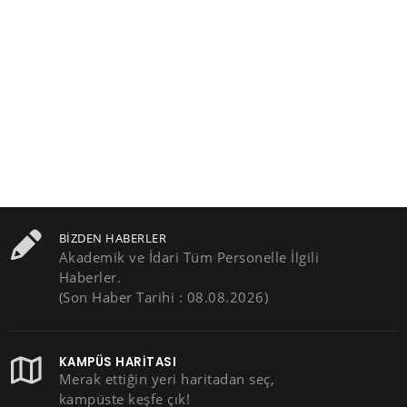
BIZDEN HABERLER
Akademik ve İdari Tüm Personelle İlgili
Haberler.
(Son Haber Tarihi : 08.08.2026)
KAMPÜS HARITASI
Merak ettiğin yeri haritadan seç,
kampüste keşfe çık!