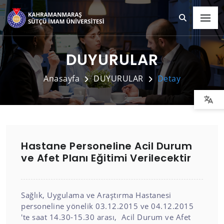
DUYURULAR
Anasayfa
DUYURULAR
Detay
Hastane Personeline Acil Durum
ve Afet Planı Eğitimi Verilecektir
Sağlık, Uygulama ve Araştırma Hastanesi
personeline yönelik 03.12.2015 ve 04.12.2015
'te saat 14.30-15.30 arası, Acil Durum ve Afet