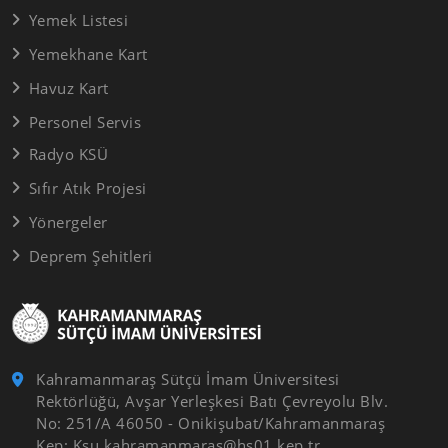
Yemek Listesi
Yemekhane Kart
Havuz Kart
Personel Servis
Radyo KSÜ
Sıfır Atık Projesi
Yönergeler
Deprem Şehitleri
Kahramanmaraş Sütçü İmam Üniversitesi
Rektörlüğü, Avşar Yerleşkesi Batı Çevreyolu Blv.
No: 251/A 46050 - Onikişubat/Kahramanmaraş
Kep: Ksu.kahramanmaras@hs01.kep.tr