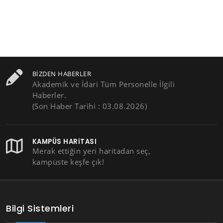
BIZDEN HABERLER
Akademik ve İdari Tüm Personelle İlgili
Haberler.
(Son Haber Tarihi : 03.08.2026)
KAMPÜS HARITASI
Merak ettiğin yeri haritadan seç,
kampüste keşfe çık!
Bilgi Sistemleri