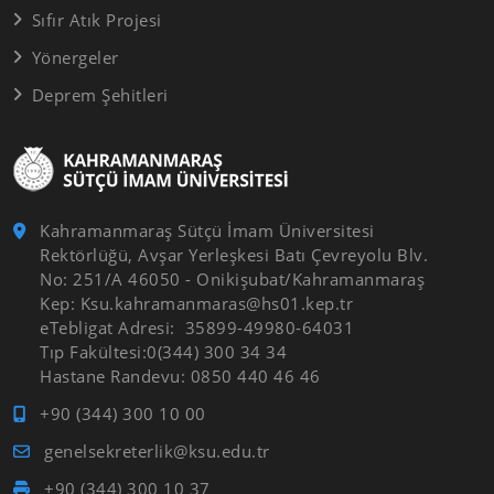
Sıfır Atık Projesi
Yönergeler
Deprem Şehitleri
Kahramanmaraş Sütçü İmam Üniversitesi
Rektörlüğü, Avşar Yerleşkesi Batı Çevreyolu Blv.
No: 251/A 46050 - Onikişubat/Kahramanmaraş
Kep: Ksu.kahramanmaras@hs01.kep.tr
eTebligat Adresi: 35899-49980-64031
Tıp Fakültesi:0(344) 300 34 34
Hastane Randevu: 0850 440 46 46
+90 (344) 300 10 00
genelsekreterlik@ksu.edu.tr
+90 (344) 300 10 37