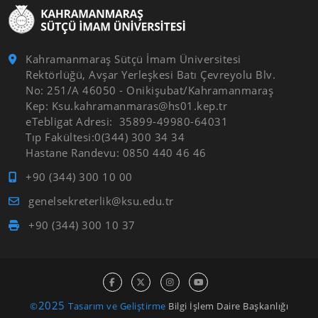
Kahramanmaraş Sütçü İmam Üniversitesi
Rektörlüğü, Avşar Yerleşkesi Batı Çevreyolu Blv.
No: 251/A 46050 - Onikişubat/Kahramanmaraş
Kep: Ksu.kahramanmaras@hs01.kep.tr
eTebligat Adresi: 35899-49980-64031
Tıp Fakültesi:0(344) 300 34 34
Hastane Randevu: 0850 440 46 46
+90 (344) 300 10 00
genelsekreterlik@ksu.edu.tr
+90 (344) 300 10 37
2025
©
Tasarım ve Geliştirme
Bilgi İşlem Daire Başkanlığı