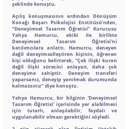
şeklinde konuştu.
Açılış konuşmasının ardından Dönüşüm
Konağı Başarı Psikolojisi Enstitüsü’nden,
“Deneyimsel Tasarım Öğretisi” Kurucusu
Yahya Hamurcu, ekibi ile birlikte
Deneyimsel Tasarım Öğretisi’ni
katılımcılara anlattı. Hamurcu, deneyen
değil deneyimselleştiren kişinin, öğrenen
kişi olduğunu belirterek, “Çok ilişki kuran
değil ilişki sürecini anlayan, daha çok
deneyime sahiptir. Deneyim transferi
yaparsanız, deneyip yanılmak durumunda
kalmazsınız” diye konuştu.
Yahya Hamurcu, bir bilginin ‘Deneyimsel
Tasarım Öğretisi’ içerisinde yer alabilmesi
için tutarlı, anlaşılabilir, faydalı ve
uygulanabilir olması gerektiğini söyledi.
2 gün sürecek olan İletişim Ustalığı