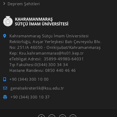
Deprem Şehitleri
Kahramanmaraş Sütçü İmam Üniversitesi
Rektörlüğü, Avşar Yerleşkesi Batı Çevreyolu Blv.
No: 251/A 46050 - Onikişubat/Kahramanmaraş
Kep: Ksu.kahramanmaras@hs01.kep.tr
eTebligat Adresi: 35899-49980-64031
Tıp Fakültesi:0(344) 300 34 34
Hastane Randevu: 0850 440 46 46
+90 (344) 300 10 00
genelsekreterlik@ksu.edu.tr
+90 (344) 300 10 37