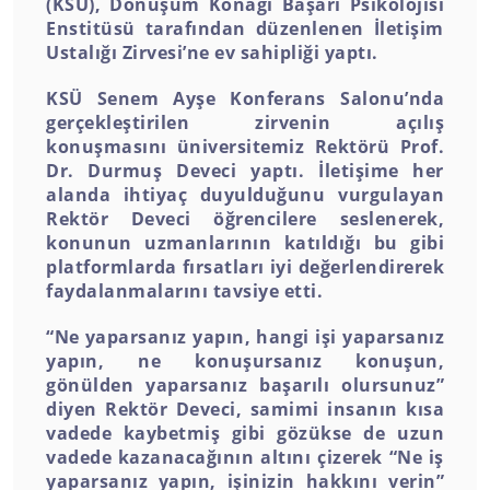
(KSÜ), Dönüşüm Konağı Başarı Psikolojisi
Enstitüsü tarafından düzenlenen İletişim
Ustalığı Zirvesi’ne ev sahipliği yaptı.
KSÜ Senem Ayşe Konferans Salonu’nda
gerçekleştirilen zirvenin açılış
konuşmasını üniversitemiz Rektörü Prof.
Dr. Durmuş Deveci yaptı. İletişime her
alanda ihtiyaç duyulduğunu vurgulayan
Rektör Deveci öğrencilere seslenerek,
konunun uzmanlarının katıldığı bu gibi
platformlarda fırsatları iyi değerlendirerek
faydalanmalarını tavsiye etti.
“Ne yaparsanız yapın, hangi işi yaparsanız
yapın, ne konuşursanız konuşun,
gönülden yaparsanız başarılı olursunuz”
diyen Rektör Deveci, samimi insanın kısa
vadede kaybetmiş gibi gözükse de uzun
vadede kazanacağının altını çizerek “Ne iş
yaparsanız yapın, işinizin hakkını verin”