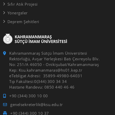
Sıfır Atık Projesi
Yönergeler
Deprem Şehitleri
Kahramanmaraş Sütçü İmam Üniversitesi
Rektörlüğü, Avşar Yerleşkesi Batı Çevreyolu Blv.
No: 251/A 46050 - Onikişubat/Kahramanmaraş
Kep: Ksu.kahramanmaras@hs01.kep.tr
eTebligat Adresi: 35899-49980-64031
Tıp Fakültesi:0(344) 300 34 34
Hastane Randevu: 0850 440 46 46
+90 (344) 300 10 00
genelsekreterlik@ksu.edu.tr
+90 (344) 300 10 37