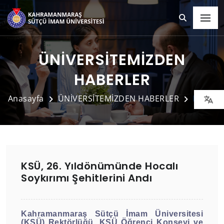
ÜNİVERSİTEMİZDEN
HABERLER
Anasayfa
ÜNİVERSİTEMİZDEN HABERLER
Detay
KSÜ, 26. Yıldönümünde Hocalı
Soykırımı Şehitlerini Andı
Kahramanmaraş Sütçü İmam Üniversitesi
(KSÜ) Rektörlüğü, KSÜ Öğrenci Konseyi ve