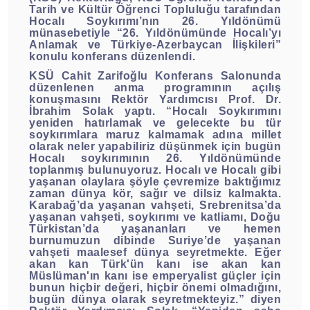
Tarih ve Kültür Öğrenci Topluluğu tarafından
Hocalı Soykırımı’nın 26. Yıldönümü
münasebetiyle “26. Yıldönümünde Hocalı’yı
Anlamak ve Türkiye-Azerbaycan İlişkileri”
konulu konferans düzenlendi.
KSÜ Cahit Zarifoğlu Konferans Salonunda
düzenlenen anma programının açılış
konuşmasını Rektör Yardımcısı Prof. Dr.
İbrahim Solak yaptı. “Hocalı Soykırımını
yeniden hatırlamak ve gelecekte bu tür
soykırımlara maruz kalmamak adına millet
olarak neler yapabiliriz düşünmek için bugün
Hocalı soykırımının 26. Yıldönümünde
toplanmış bulunuyoruz. Hocalı ve Hocalı gibi
yaşanan olaylara şöyle çevremize baktığımız
zaman dünya kör, sağır ve dilsiz kalmakta.
Karabağ’da yaşanan vahşeti, Srebrenitsa’da
yaşanan vahşeti, soykırımı ve katliamı, Doğu
Türkistan’da yaşananları ve hemen
burnumuzun dibinde Suriye’de yaşanan
vahşeti maalesef dünya seyretmekte. Eğer
akan kan Türk'ün kanı ise akan kan
Müslüman'ın kanı ise emperyalist güçler için
bunun hiçbir değeri, hiçbir önemi olmadığını,
bugün dünya olarak seyretmekteyiz.” diyen