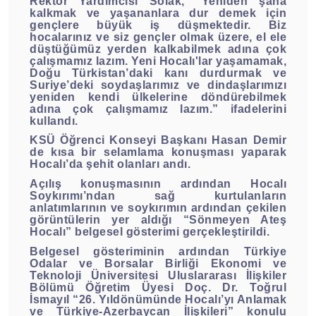
Rektör Yardımcısı Solak, “Yeniden şaha
kalkmak ve yaşananlara dur demek için
gençlere büyük iş düşmektedir. Biz
hocalarınız ve siz gençler olmak üzere, el ele
düştüğümüz yerden kalkabilmek adına çok
çalışmamız lazım. Yeni Hocalı'lar yaşamamak,
Doğu Türkistan’daki kanı durdurmak ve
Suriye’deki soydaşlarımız ve dindaşlarımızı
yeniden kendi ülkelerine döndürebilmek
adına çok çalışmamız lazım.” ifadelerini
kullandı.
KSÜ Öğrenci Konseyi Başkanı Hasan Demir
de kısa bir selamlama konuşması yaparak
Hocalı’da şehit olanları andı.
Açılış konuşmasının ardından Hocalı
Soykırımı’ndan sağ kurtulanların
anlatımlarının ve soykırımın ardından çekilen
görüntülerin yer aldığı “Sönmeyen Ateş
Hocalı” belgesel gösterimi gerçekleştirildi.
Belgesel gösteriminin ardından Türkiye
Odalar ve Borsalar Birliği Ekonomi ve
Teknoloji Üniversitesi Uluslararası İlişkiler
Bölümü Öğretim Üyesi Doç. Dr. Toğrul
İsmayıl “26. Yıldönümünde Hocalı’yı Anlamak
ve Türkiye-Azerbaycan İlişkileri” konulu