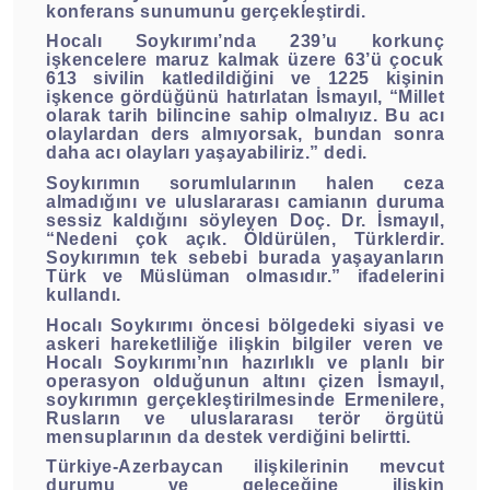
konferans sunumunu gerçekleştirdi.
Hocalı Soykırımı’nda 239’u korkunç
işkencelere maruz kalmak üzere 63’ü çocuk
613 sivilin katledildiğini ve 1225 kişinin
işkence gördüğünü hatırlatan İsmayıl, “Millet
olarak tarih bilincine sahip olmalıyız. Bu acı
olaylardan ders almıyorsak, bundan sonra
daha acı olayları yaşayabiliriz.” dedi.
Soykırımın sorumlularının halen ceza
almadığını ve uluslararası camianın duruma
sessiz kaldığını söyleyen Doç. Dr. İsmayıl,
“Nedeni çok açık. Öldürülen, Türklerdir.
Soykırımın tek sebebi burada yaşayanların
Türk ve Müslüman olmasıdır.” ifadelerini
kullandı.
Hocalı Soykırımı öncesi bölgedeki siyasi ve
askeri hareketliliğe ilişkin bilgiler veren ve
Hocalı Soykırımı’nın hazırlıklı ve planlı bir
operasyon olduğunun altını çizen İsmayıl,
soykırımın gerçekleştirilmesinde Ermenilere,
Rusların ve uluslararası terör örgütü
mensuplarının da destek verdiğini belirtti.
Türkiye-Azerbaycan ilişkilerinin mevcut
durumu ve geleceğine ilişkin