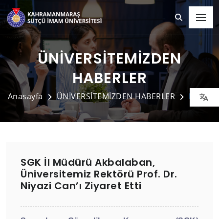
ÜNİVERSİTEMİZDEN
HABERLER
Anasayfa
ÜNİVERSİTEMİZDEN HABERLER
Detay
SGK İl Müdürü Akbalaban,
Üniversitemiz Rektörü Prof. Dr.
Niyazi Can’ı Ziyaret Etti