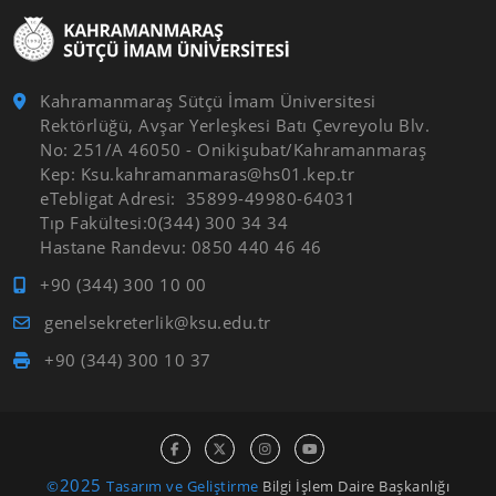
Kahramanmaraş Sütçü İmam Üniversitesi
Rektörlüğü, Avşar Yerleşkesi Batı Çevreyolu Blv.
No: 251/A 46050 - Onikişubat/Kahramanmaraş
Kep: Ksu.kahramanmaras@hs01.kep.tr
eTebligat Adresi: 35899-49980-64031
Tıp Fakültesi:0(344) 300 34 34
Hastane Randevu: 0850 440 46 46
+90 (344) 300 10 00
genelsekreterlik@ksu.edu.tr
+90 (344) 300 10 37
2025
©
Tasarım ve Geliştirme
Bilgi İşlem Daire Başkanlığı