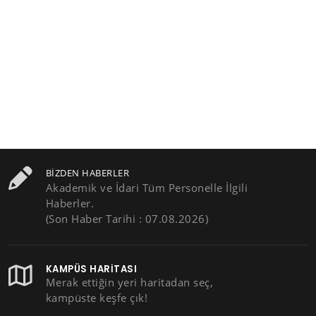
BIZDEN HABERLER
Akademik ve İdari Tüm Personelle İlgili
Haberler.
(Son Haber Tarihi : 07.08.2026)
KAMPÜS HARITASI
Merak ettiğin yeri haritadan seç,
kampüste keşfe çık!