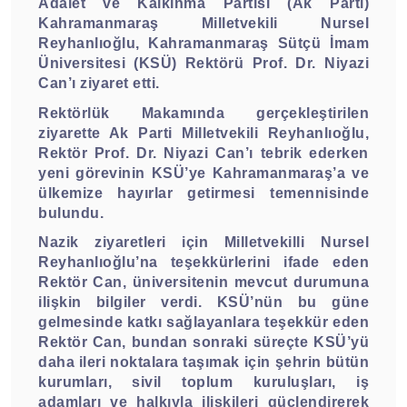
Adalet ve Kalkınma Partisi (Ak Parti)
Kahramanmaraş Milletvekili Nursel
Reyhanlıoğlu, Kahramanmaraş Sütçü İmam
Üniversitesi (KSÜ) Rektörü Prof. Dr. Niyazi
Can’ı ziyaret etti.
Rektörlük Makamında gerçekleştirilen
ziyarette Ak Parti Milletvekili Reyhanlıoğlu,
Rektör Prof. Dr. Niyazi Can’ı tebrik ederken
yeni görevinin KSÜ’ye Kahramanmaraş’a ve
ülkemize hayırlar getirmesi temennisinde
bulundu.
Nazik ziyaretleri için Milletvekilli Nursel
Reyhanlıoğlu’na teşekkürlerini ifade eden
Rektör Can, üniversitenin mevcut durumuna
ilişkin bilgiler verdi. KSÜ’nün bu güne
gelmesinde katkı sağlayanlara teşekkür eden
Rektör Can, bundan sonraki süreçte KSÜ’yü
daha ileri noktalara taşımak için şehrin bütün
kurumları, sivil toplum kuruluşları, iş
adamları ve halkıyla ilişkileri güçlendirerek