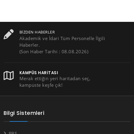
BIZDEN HABERLER
Akademik ve İdari Tüm Personelle İlgili
Haberler.
(Son Haber Tarihi : 08.08.2026)
KAMPÜS HARITASI
Merak ettiğin yeri haritadan seç,
kampüste keşfe çık!
Bilgi Sistemleri
PBS