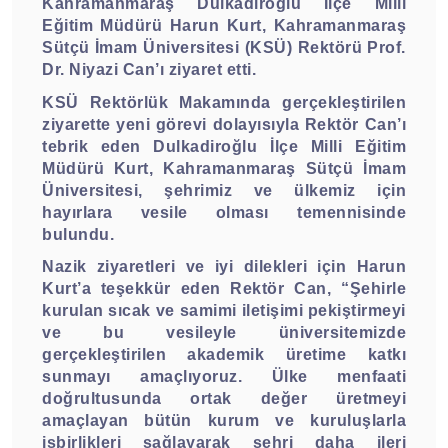
Kahramanmaraş Dulkadiroğlu İlçe Milli
Eğitim Müdürü Harun Kurt, Kahramanmaraş
Sütçü İmam Üniversitesi (KSÜ) Rektörü Prof.
Dr. Niyazi Can’ı ziyaret etti.
KSÜ Rektörlük Makamında gerçekleştirilen
ziyarette yeni görevi dolayısıyla Rektör Can’ı
tebrik eden Dulkadiroğlu İlçe Milli Eğitim
Müdürü Kurt, Kahramanmaraş Sütçü İmam
Üniversitesi, şehrimiz ve ülkemiz için
hayırlara vesile olması temennisinde
bulundu.
Nazik ziyaretleri ve iyi dilekleri için Harun
Kurt’a teşekkür eden Rektör Can, “Şehirle
kurulan sıcak ve samimi iletişimi pekiştirmeyi
ve bu vesileyle üniversitemizde
gerçekleştirilen akademik üretime katkı
sunmayı amaçlıyoruz. Ülke menfaati
doğrultusunda ortak değer üretmeyi
amaçlayan bütün kurum ve kuruluşlarla
işbirlikleri sağlayarak şehri daha ileri