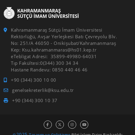
Kahramanmaraş Sütçü İmam Üniversitesi
Rektörlüğü, Avşar Yerleşkesi Batı Çevreyolu Blv.
No: 251/A 46050 - Onikişubat/Kahramanmaraş
Kep: Ksu.kahramanmaras@hs01.kep.tr
eTebligat Adresi: 35899-49980-64031
Tıp Fakültesi:0(344) 300 34 34
Hastane Randevu: 0850 440 46 46
+90 (344) 300 10 00
genelsekreterlik@ksu.edu.tr
+90 (344) 300 10 37
2025
©
Tasarım ve Geliştirme
Bilgi İşlem Daire Başkanlığı