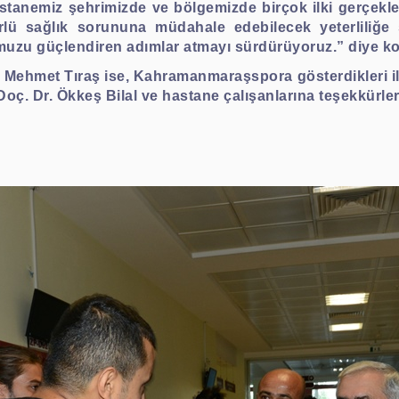
tanemiz şehrimizde ve bölgemizde birçok ilki gerçekleş
rlü sağlık sorununa müdahale edebilecek yeterliliğe 
muzu güçlendiren adımlar atmayı sürdürüyoruz.” diye k
hmet Tıraş ise, Kahramanmaraşspora gösterdikleri ilg
oç. Dr. Ökkeş Bilal ve hastane çalışanlarına teşekkürler