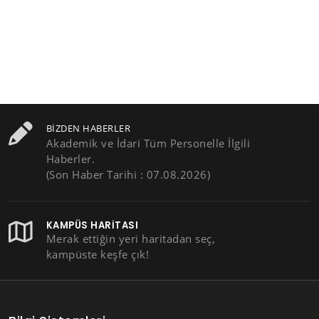
BIZDEN HABERLER
Akademik ve İdari Tüm Personelle İlgili
Haberler.
(Son Haber Tarihi : 07.08.2026)
KAMPÜS HARITASI
Merak ettiğin yeri haritadan seç,
kampüste keşfe çık!