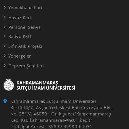
Yemekhane Kart
Havuz Kart
Personel Servis
Radyo KSÜ
Sıfır Atık Projesi
Yönergeler
Deprem Şehitleri
Kahramanmaraş Sütçü İmam Üniversitesi
Rektörlüğü, Avşar Yerleşkesi Batı Çevreyolu Blv.
No: 251/A 46050 - Onikişubat/Kahramanmaraş
Kep: Ksu.kahramanmaras@hs01.kep.tr
eTebligat Adresi: 35899-49980-64031