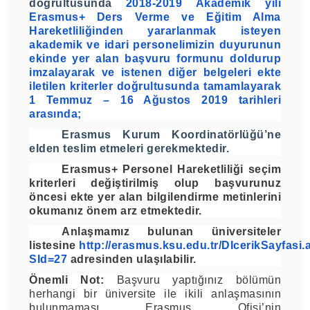
doğrultusunda
2018-2019 Akademik yılı
Erasmus+ Ders Verme ve Eğitim Alma
Hareketliliğinden yararlanmak isteyen
akademik ve idari personelimizin duyurunun
ekinde yer alan başvuru formunu doldurup
imzalayarak ve istenen diğer belgeleri ekte
iletilen kriterler doğrultusunda tamamlayarak
1 Temmuz – 16 Ağustos 2019 tarihleri
arasında;
Erasmus Kurum Koordinatörlüğü’ne
elden teslim etmeleri gerekmektedir.
Erasmus+ Personel Hareketliliği seçim
kriterleri değiştirilmiş olup başvurunuz
öncesi ekte yer alan bilgilendirme metinlerini
okumanız önem arz etmektedir.
Anlaşmamız bulunan üniversiteler
listesine
http://erasmus.ksu.edu.tr/DIcerikSayfasi
SId=27
adresinden ulaşılabilir.
Önemli Not:
Başvuru yaptığınız bölümün
herhangi bir üniversite ile ikili anlaşmasının
bulunmaması Erasmus Ofisi’nin