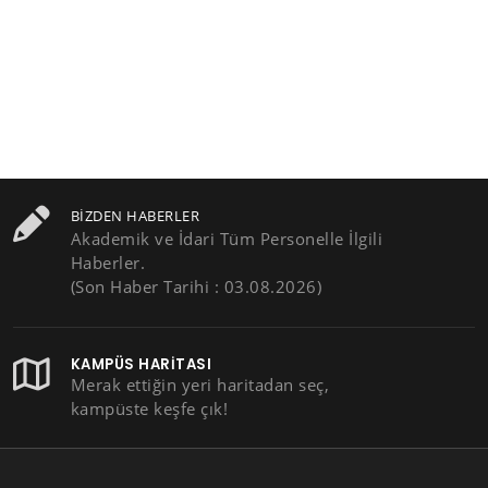
BIZDEN HABERLER
Akademik ve İdari Tüm Personelle İlgili
Haberler.
(Son Haber Tarihi : 03.08.2026)
KAMPÜS HARITASI
Merak ettiğin yeri haritadan seç,
kampüste keşfe çık!