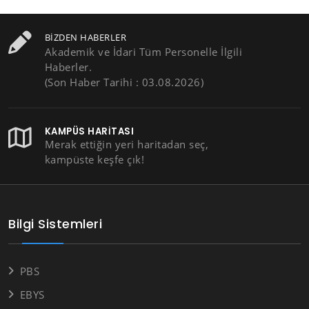
BIZDEN HABERLER
Akademik ve İdari Tüm Personelle İlgili
Haberler.
(Son Haber Tarihi : 03.08.2026)
KAMPÜS HARITASI
Merak ettiğin yeri haritadan seç,
kampüste keşfe çık!
Bilgi Sistemleri
PBS
EBYS