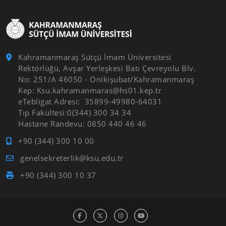
Kahramanmaraş Sütçü İmam Üniversitesi
Rektörlüğü, Avşar Yerleşkesi Batı Çevreyolu Blv.
No: 251/A 46050 - Onikişubat/Kahramanmaraş
Kep: Ksu.kahramanmaras@hs01.kep.tr
eTebligat Adresi: 35899-49980-64031
Tıp Fakültesi:0(344) 300 34 34
Hastane Randevu: 0850 440 46 46
+90 (344) 300 10 00
genelsekreterlik@ksu.edu.tr
+90 (344) 300 10 37