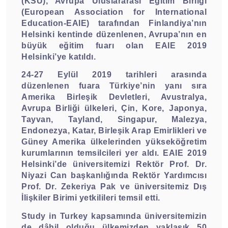
(KSÜ), Avrupa Uluslararası Eğitim Birliği
(European Association for International
Education-EAIE) tarafından Finlandiya’nın
Helsinki kentinde düzenlenen, Avrupa’nın en
büyük eğitim fuarı olan EAIE 2019
Helsinki’ye katıldı.
24-27 Eylül 2019 tarihleri arasında
düzenlenen fuara Türkiye’nin yanı sıra
Amerika Birleşik Devletleri, Avustralya,
Avrupa Birliği ülkeleri, Çin, Kore, Japonya,
Tayvan, Tayland, Singapur, Malezya,
Endonezya, Katar, Birleşik Arap Emirlikleri ve
Güney Amerika ülkelerinden yükseköğretim
kurumlarının temsilcileri yer aldı. EAIE 2019
Helsinki’de üniversitemizi Rektör Prof. Dr.
Niyazi Can başkanlığında Rektör Yardımcısı
Prof. Dr. Zekeriya Pak ve üniversitemiz Dış
İlişkiler Birimi yetkilileri temsil etti.
Study in Turkey kapsamında üniversitemizin
de dâhil olduğu ülkemizden yaklaşık 50