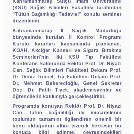
Kahramanmaraş Sütçü İmam Üniversitesi
(KSÜ) Sağlık Bilimleri Fakültesi tarafından
“Tütün Bağımlılığı Tedavisi” konulu seminer
düzenlendi.
Kahramanmaraş İl Sağlık Müdürlüğü
bünyesinde kurulan İl Kontrol Programı
Kurulu kararları kapsamında planlanan;
KOAH, Akciğer Kanseri ve Sigara Bırakma
Seminerleri’nin ilki KSÜ Tıp Fakültesi
Konferans Salonunda Rektör Prof. Dr. Niyazi
Can, Sağlık Bilimleri Fakültesi Dekanı Prof.
Dr. Deniz Tuncel, Tıp Fakültesi Dekanı Prof.
Dr. Mehmet Bekerecioğlu, Genel Sekreter
Doç. Dr. Fatih Tiyek, akademisyenler ve
öğrencilerin katılımıyla gerçekleştirildi.
Programda konuşan Rektör Prof. Dr. Niyazi
Can, tütün bağımlılığı ile mücadelenin
toplumun tamamını ilgilendiren önemli bir
konu olduğunun altını çizerek herkesin bu
konuda bilgi edinme, çevresindekileri