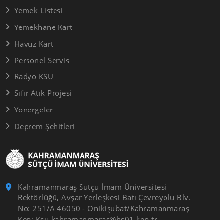
Yemek Listesi
Yemekhane Kart
Havuz Kart
Personel Servis
Radyo KSÜ
Sıfır Atık Projesi
Yönergeler
Deprem Şehitleri
Kahramanmaraş Sütçü İmam Üniversitesi
Rektörlüğü, Avşar Yerleşkesi Batı Çevreyolu Blv.
No: 251/A 46050 - Onikişubat/Kahramanmaraş
Kep: Ksu.kahramanmaras@hs01.kep.tr