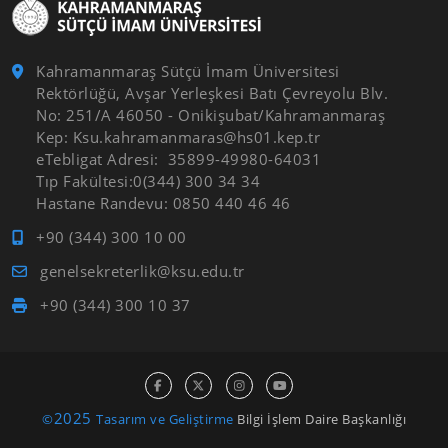
Kahramanmaraş Sütçü İmam Üniversitesi
Rektörlüğü, Avşar Yerleşkesi Batı Çevreyolu Blv.
No: 251/A 46050 - Onikişubat/Kahramanmaraş
Kep: Ksu.kahramanmaras@hs01.kep.tr
eTebligat Adresi: 35899-49980-64031
Tıp Fakültesi:0(344) 300 34 34
Hastane Randevu: 0850 440 46 46
+90 (344) 300 10 00
genelsekreterlik@ksu.edu.tr
+90 (344) 300 10 37
2025
©
Tasarım ve Geliştirme
Bilgi İşlem Daire Başkanlığı