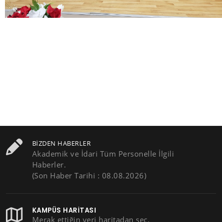
BIZDEN HABERLER
Akademik ve İdari Tüm Personelle İlgili
Haberler.
(Son Haber Tarihi : 08.08.2026)
KAMPÜS HARITASI
Merak ettiğin yeri haritadan seç,