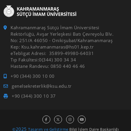
Kahramanmaraş Sütçü İmam Üniversitesi
Rektörlüğü, Avşar Yerleşkesi Batı Çevreyolu Blv.
No: 251/A 46050 - Onikişubat/Kahramanmaraş
Kep: Ksu.kahramanmaras@hs01.kep.tr
eTebligat Adresi: 35899-49980-64031
Tıp Fakültesi:0(344) 300 34 34
Hastane Randevu: 0850 440 46 46
+90 (344) 300 10 00
genelsekreterlik@ksu.edu.tr
+90 (344) 300 10 37
2025
©
Tasarım ve Geliştirme
Bilgi İşlem Daire Başkanlığı