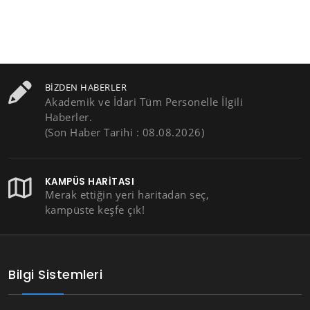
BIZDEN HABERLER
Akademik ve İdari Tüm Personelle İlgili
Haberler.
(Son Haber Tarihi : 08.08.2026)
KAMPÜS HARITASI
Merak ettiğin yeri haritadan seç,
kampüste keşfe çık!
Bilgi Sistemleri