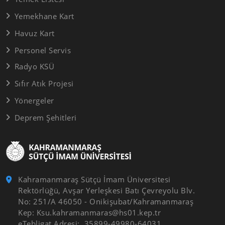
Yemekhane Kart
Havuz Kart
Personel Servis
Radyo KSÜ
Sıfır Atık Projesi
Yönergeler
Deprem Şehitleri
Kahramanmaraş Sütçü İmam Üniversitesi
Rektörlüğü, Avşar Yerleşkesi Batı Çevreyolu Blv.
No: 251/A 46050 - Onikişubat/Kahramanmaraş
Kep: Ksu.kahramanmaras@hs01.kep.tr
eTebligat Adresi: 35899-49980-64031