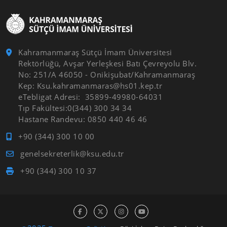
Kahramanmaraş Sütçü İmam Üniversitesi
Rektörlüğü, Avşar Yerleşkesi Batı Çevreyolu Blv.
No: 251/A 46050 - Onikişubat/Kahramanmaraş
Kep: Ksu.kahramanmaras@hs01.kep.tr
eTebligat Adresi: 35899-49980-64031
Tıp Fakültesi:0(344) 300 34 34
Hastane Randevu: 0850 440 46 46
+90 (344) 300 10 00
genelsekreterlik@ksu.edu.tr
+90 (344) 300 10 37