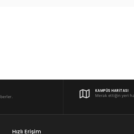
KAMPÜS HARITASI
Merak ettiğin yeri h
berler.
Hızlı Erişim