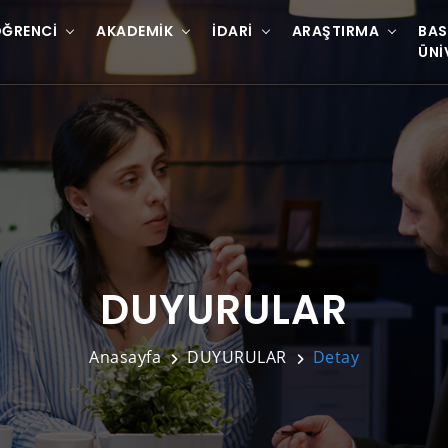
ĞRENCI
AKADEMIK
İDARI
ARAŞTIRMA
BAS
ÜNI
DUYURULAR
Anasayfa
DUYURULAR
Detay