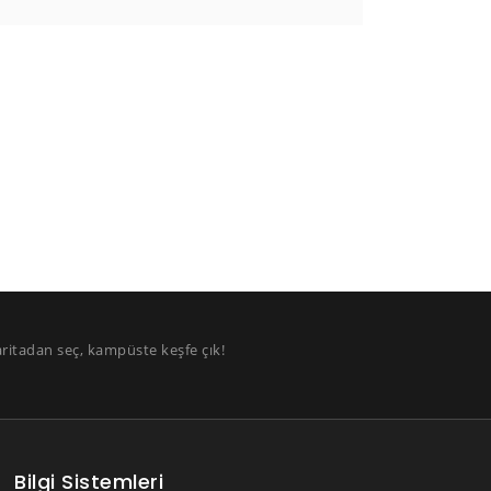
aritadan seç, kampüste keşfe çık!
Bilgi Sistemleri