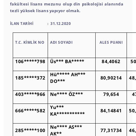
fakültesi lisans mezunu olup din psikolojisi alanında
tezli yüksek lisans yapıyor olmak.
İLAN TARİHİ : 31.12.2020
T.C. KİMLİK NO
ADI SOYADI
ALES PUANI
106*****798
Üs*** BA*****
84,4062
50
Hü***** AH***
185*****372
80,90214
48
DO***
403*****966
Ne**** ÖZ***
79,654
4
Yu***
666*****582
84,14841
50
KA***********
Ne**** AS***
285*****100
77,31734
46
AK**