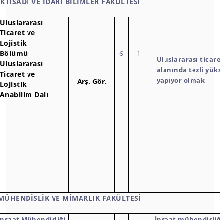
İKTİSADİ VE İDARİ BİLİMLER FAKÜLTESİ
Uluslararası
Ticaret ve
Lojistik
Bölümü
6
1
Uluslararası ticare
Uluslararası
alanında tezli yük
Ticaret ve
yapıyor olmak
Arş.
Gör.
Lojistik
Anabilim Dalı
MÜHENDİSLİK VE MİMARLIK FAKÜLTESİ
İnşaat Mühendisliği
İnşaat mühendisli