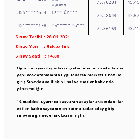
75.78284
45.4
Yı****
355*****654
La** Ün***
79.28643
47.5
431*****198
Ya***** Yö***
72.36169
43.4
Sınav Tarihi : 28.01.2021
Sınav Yeri : Rektörlük
Sınav Saati : 14.00
Öğretim üyesi dışındaki öğretim elemanı kadrolarına
yapılacak atamalarda uygulanacak merkezi sınav ile
giriş Sınavlarına ilişkin usul ve esaslar hakkında
yönetmeliğin
10.maddesi uyarınca
başvuran adaylar arasından ilan
edilen kadro sayısının on katına kadar aday giriş
sınavına girmeye hak kazanmıştır.