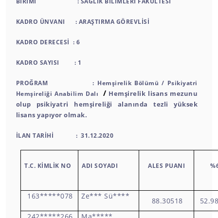
BİRİMİ : SAĞLIK BİLİMLERİ FAKÜLTESİ
KADRO ÜNVANI : ARAŞTIRMA GÖREVLİSİ
KADRO DERECESİ : 6
KADRO SAYISI : 1
PROĞRAM : Hemşirelik Bölümü / Psikiyatri
/
Hemşirelik lisans mezunu
Hemşireliği Anabilim Dalı
olup psikiyatri hemşireliği alanında tezli yüksek
lisans yapıyor olmak.
İLAN TARİHİ : 31.12.2020
T.C. KİMLİK NO
ADI SOYADI
ALES PUANI
%
163*****078
Ze*** Sü****
88.30518
52.9
242*****266
Ma*****