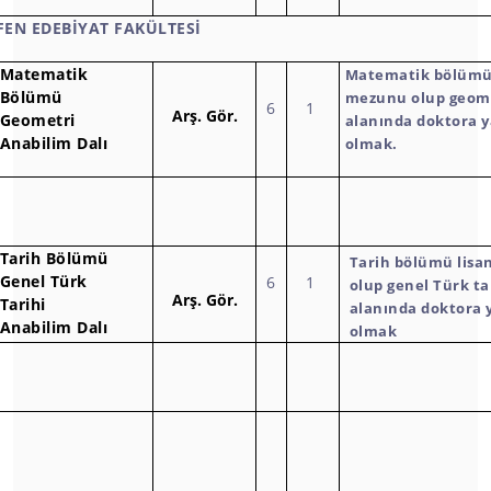
FEN EDEBİYAT FAKÜLTESİ
Matematik
Matematik bölümü 
Bölümü
mezunu olup geom
6
1
Arş.
Gör.
Geometri
alanında doktora y
Anabilim Dalı
olmak.
Tarih Bölümü
Tarih bölümü lis
Genel Türk
6
1
olup genel Türk ta
Arş.
Gör.
Tarihi
alanında doktora 
Anabilim Dalı
olmak