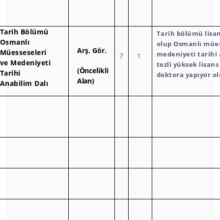
Tarih Bölümü
Tarih bölümü lis
Osmanlı
olup Osmanlı mües
Arş.
Gör.
Müesseseleri
medeniyeti tarihi
7
1
ve Medeniyeti
tezli yüksek lisans
(Öncelikli
Tarihi
doktora yapıyor o
Alan)
Anabilim Dalı