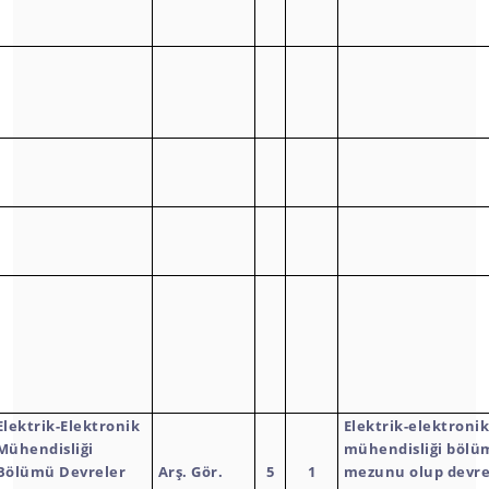
Elektrik-Elektronik
Elektrik-elektroni
Mühendisliği
mühendisliği bölüm
Bölümü Devreler
Arş. Gör.
5
1
mezunu olup devre