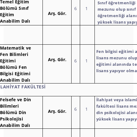
Temel Eğitim
Sınıf öğretmenliği 
Bölümü Sınıf
6
1
mezunu olup sınıf
Arş.
Gör.
Eğitim
öğretmenliği alanı
Anabilim Dalı
yüksek lisans yapı
Matematik ve
Fen bilgisi eğitimi
Fen Bilimleri
lisans mezunu olup 
Arş.
Gör.
Eğitimi
6
1
eğitimi alanında te
Bölümü Fen
lisans yapıyor olma
Bilgisi Eğitimi
Anabilim Dalı
İLAHİYAT FAKÜLTESİ
Felsefe ve Din
İlahiyat veya islamî
Bilimleri
fakültesi lisans m
6
1
Arş.
Gör.
Bölümü Din
din psikolojisi alan
Psikolojisi
yüksek lisans yapı
Anabilim Dalı