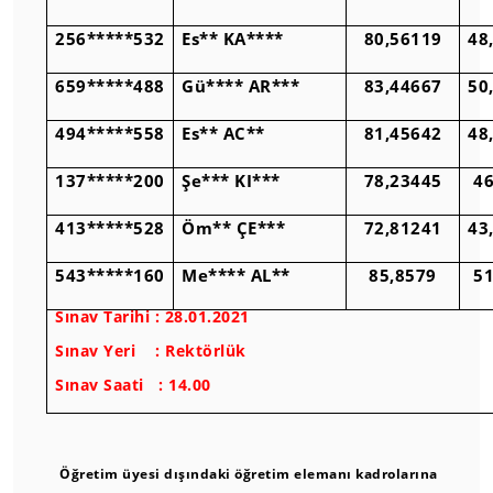
256*****532
Es** KA****
80,56119
48
659*****488
Gü**** AR***
83,44667
50
494*****558
Es** AC**
81,45642
48
137*****200
Şe*** KI***
78,23445
46
413*****528
Öm** ÇE***
72,81241
43
543*****160
Me**** AL**
85,8579
51
Sınav Tarihi : 28.01.2021
Sınav Yeri : Rektörlük
Sınav Saati : 14.00
Öğretim üyesi dışındaki öğretim elemanı kadrolarına