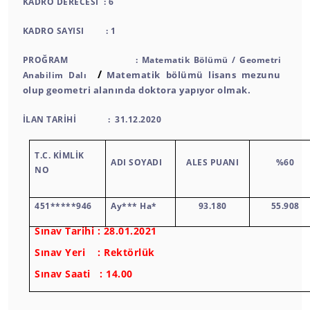
KADRO DERECESİ : 6
KADRO SAYISI : 1
PROĞRAM : Matematik Bölümü / Geometri
/
Matematik bölümü lisans mezunu
Anabilim Dalı
olup geometri alanında doktora yapıyor olmak.
İLAN TARİHİ : 31.12.2020
T.C. KİMLİK
ADI SOYADI
ALES PUANI
%60
NO
451*****946
Ay*** Ha*
93.180
55.908
Sınav Tarihi : 28.01.2021
Sınav Yeri : Rektörlük
Sınav Saati : 14.00