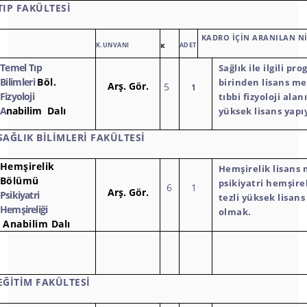
TIP FAKÜLTESİ
KADRO İÇİN ARANILAN Nİ
K.UNVANI
ADET
K
Temel Tıp
Sağlık ile ilgili pr
Bilimleri
Böl.
birinden lisans m
Arş.
Gör.
5
1
Fizyoloji
tıbbi fizyoloji alan
A
nabilim
Dalı
yüksek lisans yapı
SAĞLIK BİLİMLERİ FAKÜLTESİ
Hemşirelik
Hemşirelik lisans
Bölümü
psikiyatri hemşire
6
1
Arş.
Gör.
Psikiyatri
tezli yüksek lisans
Hemşireliği
olmak.
Anabilim
Dalı
EĞİTİM FAKÜLTESİ