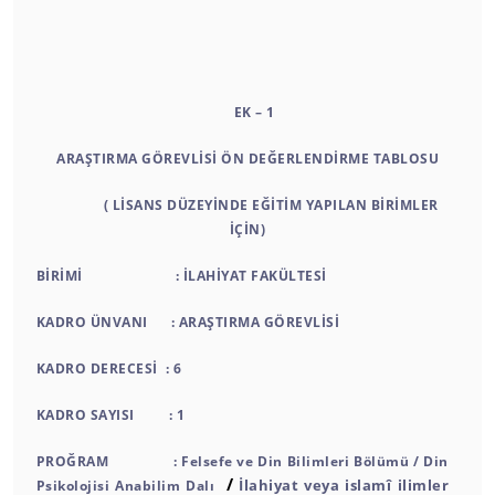
EK – 1
ARAŞTIRMA GÖREVLİSİ ÖN DEĞERLENDİRME TABLOSU
( LİSANS DÜZEYİNDE EĞİTİM YAPILAN BİRİMLER
İÇİN)
BİRİMİ : İLAHİYAT FAKÜLTESİ
KADRO ÜNVANI : ARAŞTIRMA GÖREVLİSİ
KADRO DERECESİ : 6
KADRO SAYISI : 1
PROĞRAM : Felsefe ve Din Bilimleri Bölümü / Din
/
İlahiyat veya islamî ilimler
Psikolojisi Anabilim Dalı