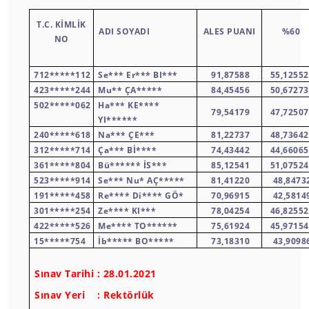
T.C. KİMLİK
ADI SOYADI
ALES PUANI
%60
NO
712*****112
Se*** Er*** BI***
91,87588
55,1255
423*****244
Mu** ÇA*****
84,45456
50,6727
502*****062
Ha*** KE****
79,54179
47,7250
YI******
240*****618
Na*** ÇE***
81,22737
48,7364
312*****714
Ça*** Bİ****
74,43442
44,6606
361*****804
Bü****** İS***
85,12541
51,0752
523*****914
Se*** Nu* AÇ*****
81,41220
48,8473
191*****458
Re**** Di**** GÖ*
70,96915
42,5814
301*****254
Ze**** KI***
78,04254
46,8255
422*****526
Me**** TO******
75,61924
45,9715
15*****754
İb***** BO*****
73,18310
43,9098
Sınav Tarihi : 28.01.2021
Sınav Yeri : Rektörlük