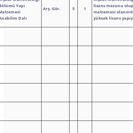
Bölümü Yapı
lisans mezunu olup
Arş. Gör.
5
1
Malzemesi
malzemesi alanında
Anabilim Dalı
yüksek lisans yapı