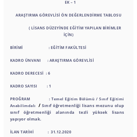
EK – 1
ARAŞTIRMA GÖREVLİSİ ÖN DEĞERLENDİRME TABLOSU
( LİSANS DÜZEYİNDE EĞİTİM YAPILAN BİRİMLER
İÇİN)
BİRİMİ : EĞİTİM FAKÜLTESİ
KADRO ÜNVANI : ARAŞTIRMA GÖREVLİSİ
KADRO DERECESİ : 6
KADRO SAYISI : 1
PROĞRAM : Temel Eğitim Bölümü / Sınıf Eğitimi
/
Sınıf öğretmenliği lisans mezunu olup
Anabilimdalı
sınıf öğretmenliği alanında tezli yüksek lisans
yapıyor olmak.
İLAN TARİHİ : 31.12.2020