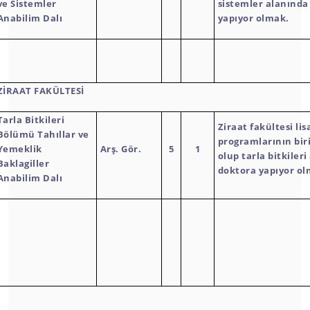
ve Sistemler
sistemler alanında
Anabilim Dalı
yapıyor olmak.
ZİRAAT FAKÜLTESİ
Tarla Bitkileri
Ziraat fakültesi lis
Bölümü Tahıllar ve
programlarının bi
Yemeklik
Arş. Gör.
5
1
olup tarla bitkiler
Baklagiller
doktora yapıyor ol
Anabilim Dalı