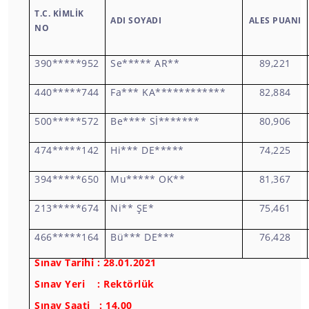
T.C. KİMLİK
ADI SOYADI
ALES PUANI
NO
390*****952
Se***** AR**
89,221
440*****744
Fa*** KA************
82,884
500*****572
Be**** Sİ*******
80,906
474*****142
Hi*** DE*****
74,225
394*****650
Mu***** OK**
81,367
213*****674
Ni** ŞE*
75,461
466*****164
Bü*** DE***
76,428
Sınav Tarihi : 28.01.2021
Sınav Yeri : Rektörlük
Sınav Saati : 14.00