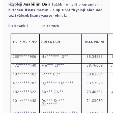
Fizyoloji A
nabilim
Dalı
Sağlık ile ilgili programların
birinden lisans mezunu olup tıbbi fizyoloji alanında
tezli yüksek lisans yapıyor olmak.
İLAN TARİHİ : 31.12.2020
T.C. KİMLİK NO
ADI SOYADI
ALES PUANI
238*****906
Na****** İĞ**
85.34593
472*****440
Me*** Çİ***
88.76009
5
497*****402
Fa*** BO*
88.83694
477*****782
Oğ***** YA*****
83.53978
102*****322
Bü*** ÖN**
73.40361
101*****448
Du*** Se***
71.83080
ÖZ*****
160*****048
Ha**** Kü*** Yİ***
72.94459