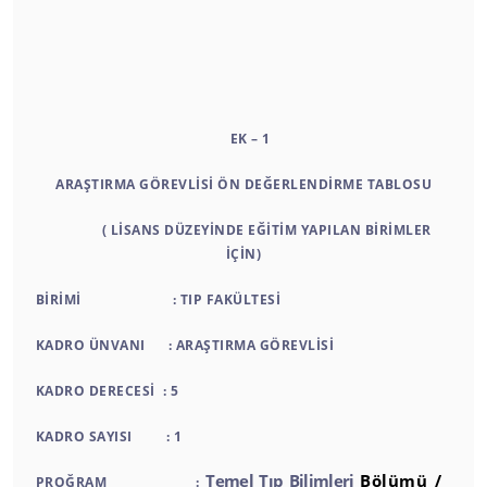
EK – 1
ARAŞTIRMA GÖREVLİSİ ÖN DEĞERLENDİRME TABLOSU
( LİSANS DÜZEYİNDE EĞİTİM YAPILAN BİRİMLER
İÇİN)
BİRİMİ : TIP FAKÜLTESİ
KADRO ÜNVANI : ARAŞTIRMA GÖREVLİSİ
KADRO DERECESİ : 5
KADRO SAYISI : 1
Temel Tıp Bilimleri
Bölümü /
PROĞRAM :