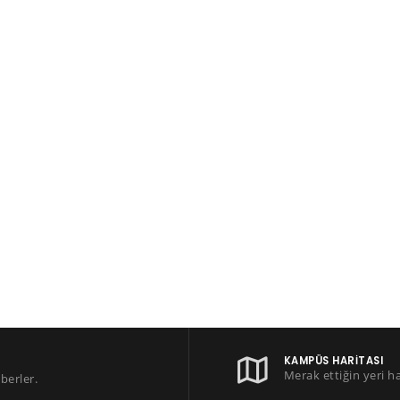
KAMPÜS HARITASI
Merak ettiğin yeri h
berler.