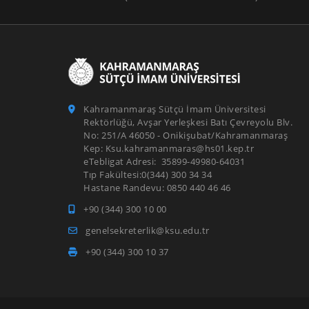
Kahramanmaraş Sütçü İmam Üniversitesi
Rektörlüğü, Avşar Yerleşkesi Batı Çevreyolu Blv.
No: 251/A 46050 - Onikişubat/Kahramanmaraş
Kep: Ksu.kahramanmaras@hs01.kep.tr
eTebligat Adresi: 35899-49980-64031
Tıp Fakültesi:0(344) 300 34 34
Hastane Randevu: 0850 440 46 46
+90 (344) 300 10 00
genelsekreterlik@ksu.edu.tr
+90 (344) 300 10 37