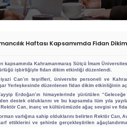
mancılık Haftası Kapsamımda Fidan Dikim E
arı kapsamında Kahramanmaraş Sütçü İmam Üniversitesi
ü işbirliğiyle fidan dikim etkinliği düzenlendi.
Niyazi Can’ın teşrifleri, üniversite personeli ve K
vşar Yerleşkesinde düzenlenen fidan dikim etkinliğinin a
yyip Erdoğan’ın himayelerinde yürütülen “Geleceğe
lden destek olduklarını ve bu kapsamda tüm yıla yayılan
den Rektör Can, inanç ve kültürümüzde ağaç sevgisi ve fi
rman varlığına sahip olduklarını belirten Rektör Can, A
arf ettiklerini ve şehirde gerçekleştirilen ağaçlandırma