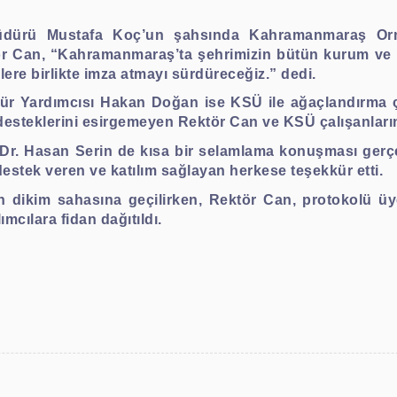
ürü Mustafa Koç’un şahsında Kahramanmaraş Orma
ör Can, “Kahramanmaraş’ta şehrimizin bütün kurum ve kuru
lere birlikte imza atmayı sürdüreceğiz.” dedi.
 Yardımcısı Hakan Doğan ise KSÜ ile ağaçlandırma ç
ek, desteklerini esirgemeyen Rektör Can ve KSÜ çalışanlar
r. Hasan Serin de kısa bir selamlama konuşması gerçekl
destek veren ve katılım sağlayan herkese teşekkür etti.
 dikim sahasına geçilirken, Rektör Can, protokolü üyele
mcılara fidan dağıtıldı.