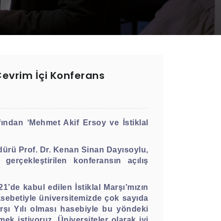
Çevrim İçi Konferans
ndan ‘Mehmet Akif Ersoy ve İstiklal
ürü Prof. Dr. Kenan Sinan Dayısoylu,
erçekleştirilen konferansın açılış
1’de kabul edilen İstiklal Marşı’mızın
ünasebetiyle üniversitemizde çok sayıda
Marşı Yılı olması hasebiyle bu yöndeki
mek istiyoruz. Üniversiteler olarak iyi