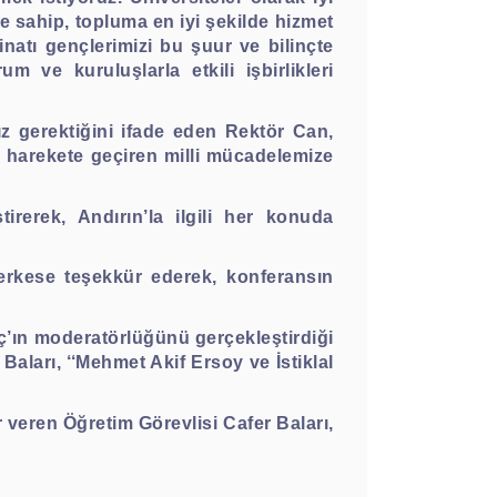
ne sahip, topluma en iyi şekilde hizmet
natı gençlerimizi bu şuur ve bilinçte
 ve kuruluşlarla etkili işbirlikleri
z gerektiğini ifade eden Rektör Can,
mu harekete geçiren milli mücadelemize
erek, Andırın’la ilgili her konuda
rkese teşekkür ederek, konferansın
ç’ın moderatörlüğünü gerçekleştirdiği
ları, ‘‘Mehmet Akif Ersoy ve İstiklal
r veren Öğretim Görevlisi Cafer Baları,