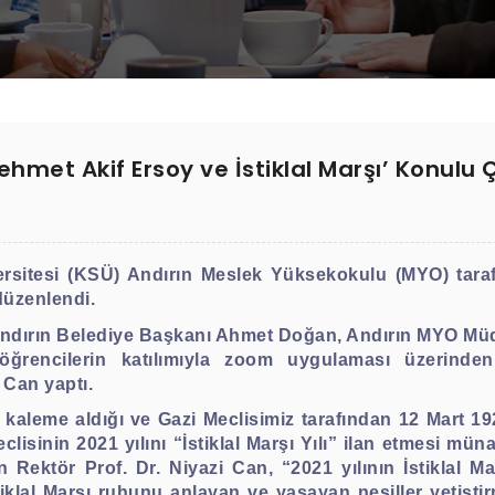
hmet Akif Ersoy ve İstiklal Marşı’ Konulu 
itesi (KSÜ) Andırın Meslek Yüksekokulu (MYO) tarafı
düzenlendi.
Andırın Belediye Başkanı Ahmet Doğan, Andırın MYO Müd
ğrencilerin katılımıyla zoom uygulaması üzerinden g
 Can yaptı.
 kaleme aldığı ve Gazi Meclisimiz tarafından 12 Mart 192
clisinin 2021 yılını “İstiklal Marşı Yılı” ilan etmesi m
ten Rektör Prof. Dr. Niyazi Can, “2021 yılının İstiklal 
stiklal Marşı ruhunu anlayan ve yaşayan nesiller yetiştir