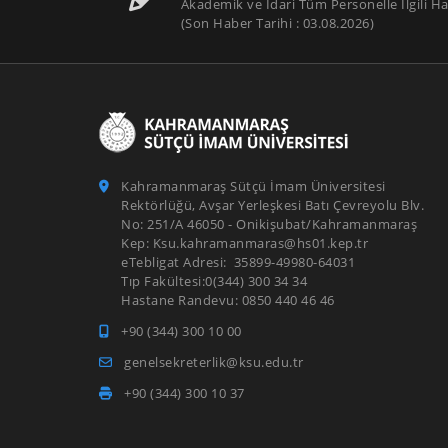
Akademik ve İdari Tüm Personelle İlgili Ha
(Son Haber Tarihi : 03.08.2026)
Kahramanmaraş Sütçü İmam Üniversitesi
Rektörlüğü, Avşar Yerleşkesi Batı Çevreyolu Blv.
No: 251/A 46050 - Onikişubat/Kahramanmaraş
Kep: Ksu.kahramanmaras@hs01.kep.tr
eTebligat Adresi: 35899-49980-64031
Tıp Fakültesi:0(344) 300 34 34
Hastane Randevu: 0850 440 46 46
+90 (344) 300 10 00
genelsekreterlik@ksu.edu.tr
+90 (344) 300 10 37