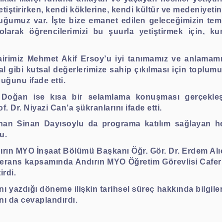
tiştirirken, kendi köklerine, kendi kültür ve medeniyeti
luğumuz var. İşte bize emanet edilen geleceğimizin temi
arak öğrencilerimizi bu şuurla yetiştirmek için, kurum
şairimiz Mehmet Akif Ersoy’u iyi tanımamız ve anlamamı
lal gibi kutsal değerlerimize sahip çıkılması için toplu
duğunu ifade etti.
oğan ise kısa bir selamlama konuşması gerçekleştir
. Dr. Niyazi Can’a şükranlarını ifade etti.
an Sinan Dayısoylu da programa katılım sağlayan he
u.
ırın MYO İnşaat Bölümü Başkanı Öğr. Gör. Dr. Erdem Alı
erans kapsamında Andırın MYO Öğretim Görevlisi Cafer Ba
irdi.
nı yazdığı döneme ilişkin tarihsel süreç hakkında bilgile
ını da cevaplandırdı.