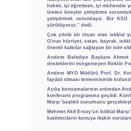
hekim, iyi öğretmen, iyi mühendis ye
üreten bireyler yetiştirme sorumlu
yetiştirmek zorundayız. Biz KSÜ ol
yürütüyoruz.” dedi.
Çok yönlü bir insan olan istiklal 
O’nun hürriyet, vatan, bayrak, istik
önemli katkılar sağlayan bir isim ol
Andırın Belediye Başkanı Ahmet D
desteklerini esirgemeyen Rektör Prof
Andırın MYO Müdürü Prof. Dr. Ken
faydalı olması temennisinde bulund
Açılış konuşmalarının ardından And
konferans programına geçildi. Konf
Marşı’ başlıklı sunumunu gerçekleşt
Mehmet Akif Ersoy’un İstiklal Marşı’
katılımcıların konuya ilişkin sorular