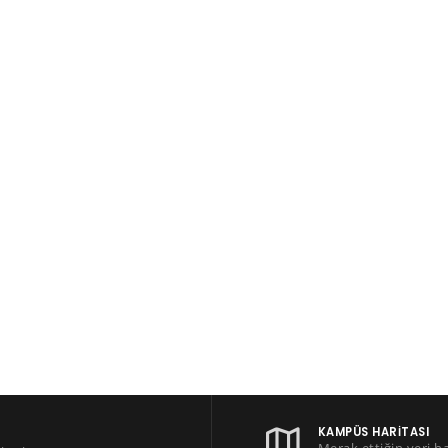
KAMPÜS HARITASI
Merak ettiğin yeri h