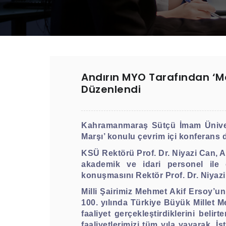
Andırın MYO Tarafından ‘Me
Düzenlendi
Kahramanmaraş Sütçü İmam Ünivers
Marşı’ konulu çevrim içi konferans 
KSÜ Rektörü Prof. Dr. Niyazi Can, 
akademik ve idari personel ile ö
konuşmasını Rektör Prof. Dr. Niyazi
Milli Şairimiz Mehmet Akif Ersoy’un
100. yılında Türkiye Büyük Millet Me
faaliyet gerçekleştirdiklerini belir
faaliyetlerimizi tüm yıla yayarak, İ